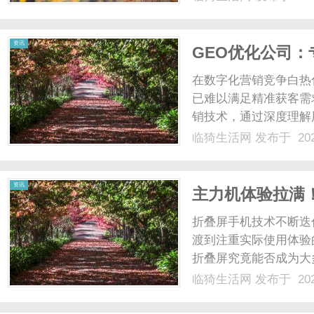
意笔触勾勒梧桐树剪影
更藏巧思：既诠释鲜奶...
资讯
GEO优化公司
在数字化营销竞争白热
已难以满足精准获客需
销技术，通过深度理解
底层逻辑。专业GEO
临猗生活网
发布于 202
为企业构建起动态适配
GEO优化公司的技术内核与
资讯
主力机体验拉满！三
测解析
折叠屏手机技术不断迭
渡到注重实际使用体验
折叠屏究竟能否成为大
点，最近一直刷到三星Ga
临猗生活网
发布于 202
行了经历一段时间的深
真正成为一款合格的主力机