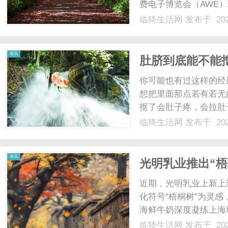
费电子博览会（AWE
的发布会，成为全场焦
临猗生活网
发布于 202
求，美的空调与母婴平
网
宣布达成深度战略合作，..
资讯
肚脐到底能不能
血养出好气色
你可能也有过这样的经
想把里面那点若有若无
抠了会肚子疼，会拉肚
柒春结合现代医学与中
临猗生活网
发布于 202
精髓，教你养好身体关
从现代医学的角度看，肚脐
资讯
光明乳业推出“
致敬一座城
近期，光明乳业上新上
化符号“梧桐树”为灵感
海鲜牛奶深度凝练上海
包装采用全新1品脱mi
临猗生活网
发布于 202