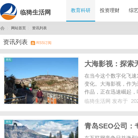
教育科研
投资理财
综
临猗生活网
网站首页
资讯列表
资讯列表
RSS订阅
临
›
›
资讯
大海影视：探索
在当今这个数字化飞速
变化。大海影视，作为
作品，正在迅速崛起，
望通过影视作品传达更
临猗生活网
发布于 202
众对影视作品的要求不
和思考。大海影视致力于挖
猗
资讯
青岛SEO公司