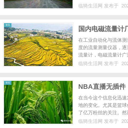
盛，其中以云电脑为代
临猗生活网
发布于 202
端形态及灵活部署优势
电脑出货量预计将突破...
资讯
国内电磁流量计
在工业自动化与流体测
度的流量测量仪器，逐
流量计，电磁流量计广
电磁流量计的厂家也在
临猗生活网
发布于 202
并对其产品特点、市场
的现状与发展。一、电磁流
资讯
NBA直播无插
在当今这个信息化迅速
地的变化。尤其是篮球
了亿万粉丝的关注。然
下载与安装问题，影响
临猗生活网
发布于 202
运而生，成为了无数篮