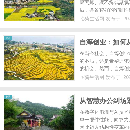
聚丙烯、聚乙烯或聚氯
后，具备较好的密封性
处。本文将探讨生料带
临猗生活网
发布于 202
这种实用工具。首先，
是密封，主要用于水管、气
资讯
自筹创业：如何
在当今社会，自筹创业
的不满，还是希望追求
的机会。然而，自筹创
将探讨自筹创业的意义
临猗生活网
发布于 202
于它能够赋予个人更多
以根据自己的兴趣和专长选
资讯
从智慧办公到场
数智价值
在数字化浪潮与AI技
单一硬件性能，向算力
因此迈入结构性变革的关