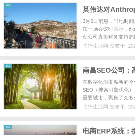
资讯
英伟达对Anthr
3月6日消息，当地时
加一场会议时表示，他们
创公司直接财务支持的终
来看，不只是近期对Op
临猗生活网
发布于 202
另一人工智能初创公司An
笔。......
资讯
南昌SEO公司：
在数字化浪潮席卷的今
SEO（搜索引擎优化
重要城市，聚集了众多
出，成为企业关注的焦
临猗生活网
发布于 202
技术优化到策略落地，
SEO公司的核心服务解析1
资讯
电商ERP系统