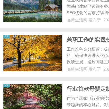
在互联网竞争日益激烈
靠基础建站已远远不够
SEO优化的需求持续
团队后，常陷入“排名
临猗生活网
发布于 202
司的实战经验，从技术
业手段实现网站排名的稳步
生
资讯
兼职工作的实践
工作准备充分细致：提
料，确保快速进入状态
反馈进展，遇到问题主
理与工作技巧，在有限
临猗生活网
发布于 202
通过兼职结识行业人士
活
价值挖掘：将兼职经历系统
资讯
行业首款母婴定
树，发布母婴科
作为全球家电行业的技
来趋势的核心舞台。3月