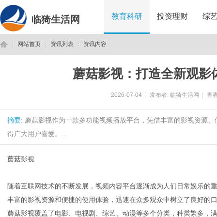
教育科研
投资理财
综
临猗生活网
网站首页
资讯列表
资讯内容
蘑菇影视：打造全新观影
临
›
›
›
2026-07-04
|
发布者:
临猗生活网
|
查看
摘要
: 蘑菇影视作为一款多功能视频播放平台，凭借丰富的影视资源
得广大用户喜爱。...
蘑菇影视
猗
随着互联网技术的不断发展，视频内容平台逐渐成为人们日常娱乐的
丰富的影视资源和便捷的使用体验，迅速在众多观众中树立了良好的
蘑菇影视覆盖了电影、电视剧、综艺、动漫等多个分类，种类繁多，