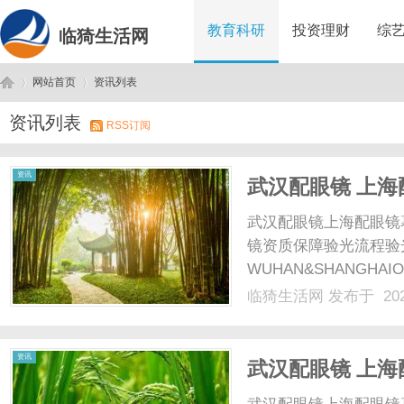
教育科研
投资理财
综
临猗生活网
网站首页
资讯列表
资讯列表
RSS订阅
临
›
›
资讯
武汉配眼镜 上海
武汉配眼镜上海配眼镜
镜资质保障验光流程验
WUHAN&SHANGHAI
配镜的写字楼眼镜店直
临猗生活网
发布于 202
光、正品镜片、透明价格
顾高专业度与高性价比...
猗
资讯
武汉配眼镜 上海