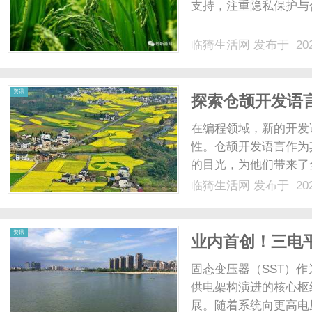
支持，注重隐私保护与
临猗生活网
发布于 202
资讯
探索仓颉开发语
在编程领域，新的开发
性。仓颉开发语言作为
的目光，为他们带来了
https://develope
临猗生活网
发布于 202
各技术领域产品交流的
设计十分简洁，......
资讯
业内首创！三电
方案正式发布
固态变压器（SST）
供电架构演进的核心枢
展。随着系统向更高电