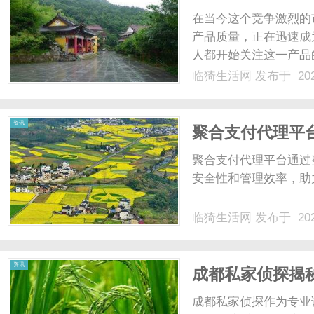
在当今这个竞争激烈的
产品质量，正在迅速成
人都开始关注这一产品
雕机哪家好”，本文将
临猗生活网
发布于 202
的合作伙伴。一、3D
利用激光技术，将精美图案
资讯
聚合支付代理平
聚合支付代理平台通过
安全性和管理效率，助
临猗生活网
发布于 202
资讯
成都私家侦探揭
成都私家侦探作为专业