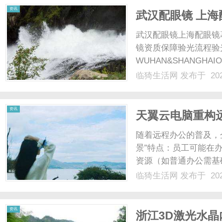
资讯
武汉配眼镜 上海
武汉配眼镜上海配眼镜
镜资质保障验光流程验
WUHAN&SHANGHAI
配镜的写字楼眼镜店直
临猗生活网
发布于 202
光、正品镜片、透明价格
顾高专业度与高性价比...
资讯
天翼云电脑重构
随着远程办公的普及，
景”特点：员工可能在
资源（如普通办公需基
（如月末报表、项目攻
临猗生活网
发布于 202
源；同时需保障办公数
险。传统桌面资源交付模式
资讯
浙江3D激光水