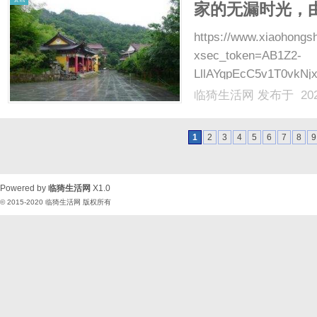
家的无漏时光，
https://www.xiaohong
xsec_token=AB1Z2-
LllAYqpEcC5v1T0vkNj
很多人装修完才发现，
临猗生活网
发布于 202
楼下投诉……这些麻烦...
1
2
3
4
5
6
7
8
9
Powered by
临猗生活网
X1.0
© 2015-2020
临猗生活网
版权所有