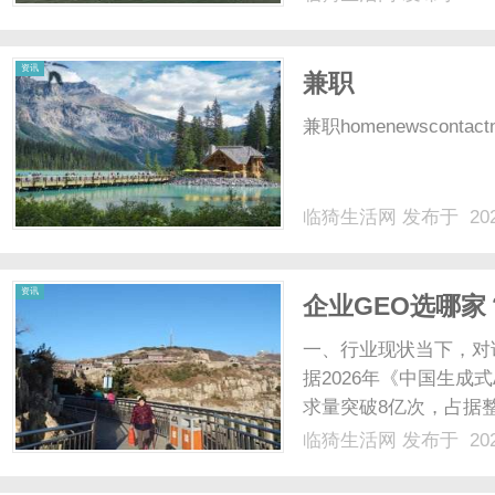
光、正品镜片、透明价格
顾高专业度与高性价比...
资讯
兼职
兼职homenewscontactne
临猗生活网
发布于 202
资讯
企业GEO选哪家
新基建
一、行业现状当下，对
据2026年《中国生成
求量突破8亿次，占据整
包、DeepSeek等A
临猗生活网
发布于 202
SEO、短视频流量竞
本攀升......