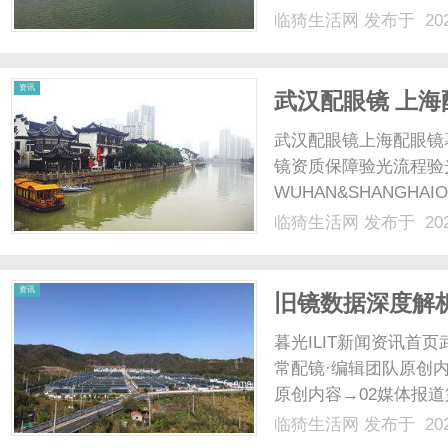
谐波特性、更低的开关
临猗生活网
发布于 202
容量、中高压固态变压
SST的研发验证却面临着困
资讯
武汉配眼镜 上海
武汉配眼镜上海配眼镜
镜资质保障验光流程验
WUHAN&SHANGHAI
配镜的写字楼眼镜店直
临猗生活网
发布于 202
光、正品镜片、透明价格
顾高专业度与高性价比...
资讯
旧镜数据深度解
暮光ILIT新闻资讯
常配镜·编辑团队原创内
原创内容→02媒体报
数据驱动处方优化作者：
临猗生活网
发布于 202
验配流程中常被忽视但