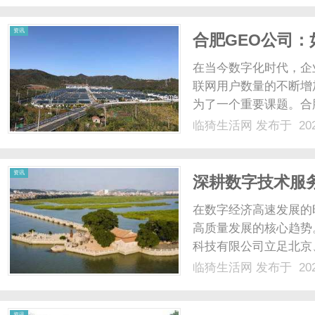
和几何参数......
资讯
合肥GEO公司
可见度
在当今数字化时代，企
联网用户数量的不断增
为了一个重要课题。合
种策略，致力于帮助企
临猗生活网
发布于 202
探讨合肥GEO公司的
效的SEO策略。合肥GEO公
资讯
深耕数字技术服
型升级
在数字经济高速发展的
高质量发展的核心趋势
科技有限公司立足北京
案落地，持续为各类企
临猗生活网
发布于 202
传统产业创新升级、中
企业，北京石云科技业务布
资讯