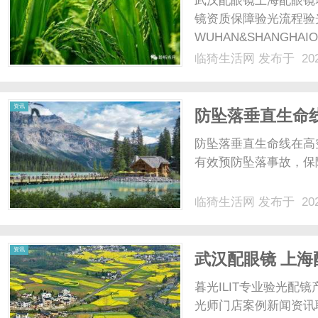
武汉配眼镜上海配眼镜
镜资质保障验光流程验
WUHAN&SHANGHAI
配镜的写字楼眼镜店直
临猗生活网
发布于 202
光、正品镜片、透明价格
顾高专业度与高性价比...
生
资讯
防坠落垂直生命
防坠落垂直生命线在高
有效预防坠落事故，保障
临猗生活网
发布于 202
活
资讯
武汉配眼镜 上海
暮光ILIT专业验光
光师门店案例新闻资讯