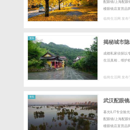
配眼镜/上海配眼镜
楼眼镜店直营品
全场镜片40%-60
临猗生活网
发布于
资讯
揭秘城市隐
成都私家侦探以
生活真相，维护权
临猗生活网
发布于
资讯
武汉配眼镜
暮光ILIT专业
配眼镜/上海配眼镜
楼眼镜店直营品