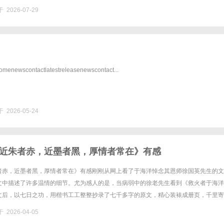
%优惠，兼顾高专业度与高性价......
 2026-07-29
ewscontactlatestreleasenewscontact...
 2026-05-24
近朱者赤，近墨者黑，厚情者常在》有感
者赤，近墨者黑，厚情者常在》有感刚刚从网上看了于海洋悼念其恩师徐国英先生的文
文中描述了许多温情的细节。尤为感人的是，当病弱中的徐老先生看到《救火者于海洋
文后，以七日之功，用楷书工工整整抄录了七千多字的原文，精心装裱成册页，千里寄
价值早已超越了书法范畴，它是师生心灵相通的见证，更是精神文化传承的圣物......
 2026-04-05