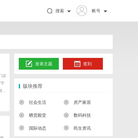
搜索
帐号
发表主题
签到
门店
写字
版块推荐
础，
社会生活
房产家居
晒货殿堂
数码科技
国际动态
民生资讯