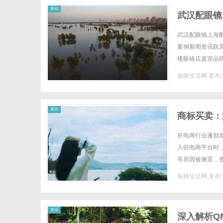
资讯
武汉配眼镜
武汉配眼镜上海配
案例新闻资讯联系W
楼眼镜店直营品
全场镜片40%-6
临猗生活网
发布于
资讯
商标买卖：
在电商行业蓬勃
入驻电商平台时
等原因被搁置，
标，成为电商入驻
临猗生活网
发布于
资讯
深入解析Q