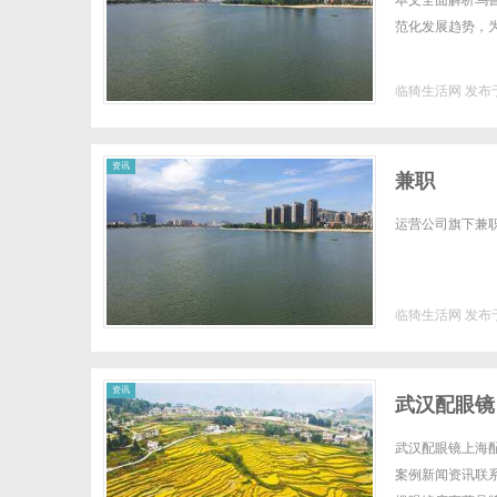
本文全面解析乌
范化发展趋势，为
临猗生活网
发布于
生
资讯
兼职
运营公司旗下兼职home
临猗生活网
发布于
活
资讯
武汉配眼镜
武汉配眼镜上海配
案例新闻资讯联系W