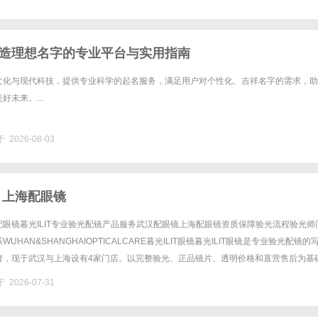
造理想名字的专业平台与实用指南
文化与现代科技，提供专业科学的起名服务，满足用户对个性化、吉祥名字的需求，助
未来。...
 2026-08-03
 上海配眼镜
眼镜暮光ILIT专业验光配镜产品服务武汉配眼镜上海配眼镜资质保障验光流程验光师
UHAN&SHANGHAIOPTICALCARE暮光ILIT眼镜暮光ILIT眼镜是专业验光配镜的
牌，现于武汉与上海设有4家门店。以完整验光、正品镜片、透明价格和直营售后为基
0%优惠，兼顾高专业度与高性价比......
 2026-07-31