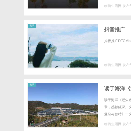
全场镜片40%-60
临猗生活网
发布于
资讯
抖音推广
抖音推广DTCMhomen
临猗生活网
发布于
资讯
读于海洋《
读于海洋《近朱
章，感触颇深。
复杂与独特》一
大连。这个墨宝的
临猗生活网
发布于