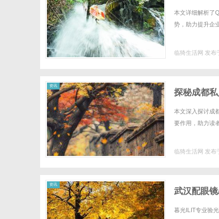
本文详细解析了
势，助力提升企业
临猗生活网
发布于
资讯
探秘成都私
本文深入探讨成
要作用，助力读者
临猗生活网
发布于
资讯
武汉配眼镜
暮光ILIT专业