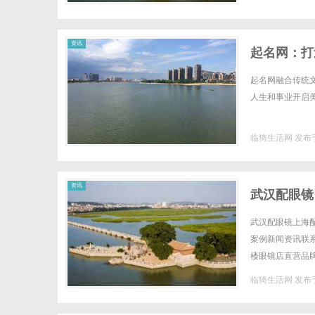
资讯
起名网：打
起名网融合传统
人生和事业开启美好
临猗生活网
发布于
资讯
武汉配眼镜
武汉配眼镜上海配
案例新闻资讯联系W
楼眼镜店直营品
全场镜片40%-6
临猗生活网
发布于