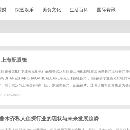
理财
综艺娱乐
美食文化
生活百科
国际资讯
 上海配眼镜
眼镜暮光ILIT专业验光配镜产品服务武汉配眼镜上海配眼镜资质保障验光流程验光师
UHAN&SHANGHAIOPTICALCARE暮光ILIT眼镜暮光ILIT眼镜是专业验光配镜的
牌，现于武汉与上海设有4家门店。以完整验光、正品镜片、透明价格和直营售后为基
0%优惠，兼顾高专业度与高性价比......
 2026-08-05
鲁木齐私人侦探行业的现状与未来发展趋势