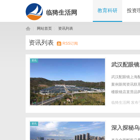
教育科研
投资
临猗生活网
网站首页
资讯列表
资讯列表
RSS订阅
临
›
›
资讯
武汉配眼镜
武汉配眼镜上海配
案例新闻资讯联系W
楼眼镜店直营品
全场镜片40%-6
临猗生活网
发布于
猗
资讯
深入探秘乌