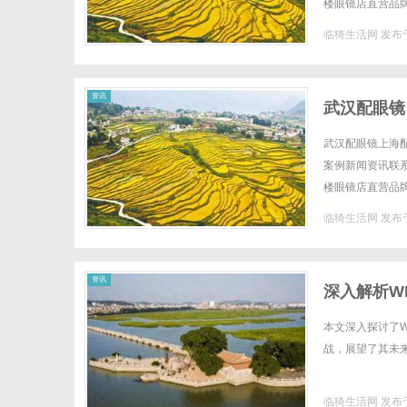
楼眼镜店直营品
全场镜片40%-6
临猗生活网
发布于
网
资讯
武汉配眼镜
武汉配眼镜上海配
案例新闻资讯联系W
楼眼镜店直营品
全场镜片40%-6
临猗生活网
发布于
资讯
深入解析W
本文深入探讨了
战，展望了其未来
临猗生活网
发布于