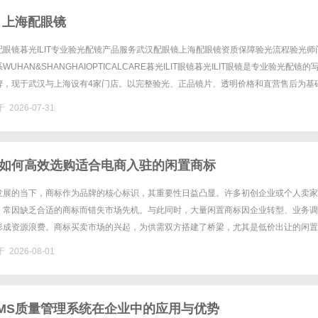
 上海配眼镜
眼镜暮光ILIT专业验光配镜产品服务武汉配眼镜上海配眼镜资质保障验光流程验光师
UHAN&SHANGHAIOPTICALCARE暮光ILIT眼镜暮光ILIT眼镜是专业验光配镜的
牌，现于武汉与上海设有4家门店。以完整验光、正品镜片、透明价格和直营售后为基
0%优惠，兼顾高专业度与高性价比......
 2026-07-31
如何高效选购适合电商入驻的闲置商标
发展的当下，商标作为品牌的核心标识，其重要性日益凸显。许多初创企业或个人卖家
，常因缺乏合适的商标而错失市场先机。与此同时，大量闲置商标因企业转型、业务调
形成资源浪费。商标买卖市场的兴起，为供需双方搭建了桥梁，尤其是低价出让的闲置
的热门选择。如何从海量资源中精准筛选出高性价比商标，成为众多买家的关......
 2026-08-01
MS质量管理系统在企业中的应用与优势