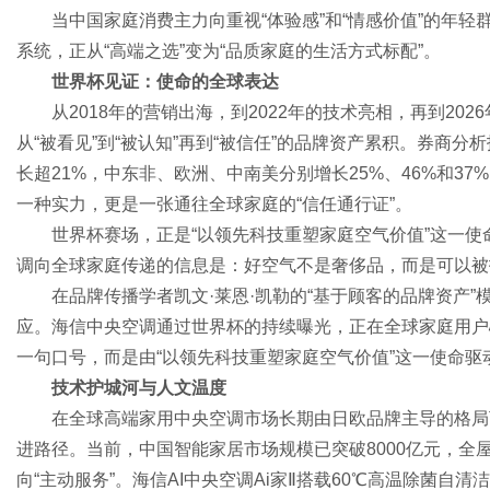
当中国家庭消费主力向重视“体验感”和“情感价值”的年轻
系统，正从“高端之选”变为“品质家庭的生活方式标配”。
世界杯见证：使命的全球表达
从2018年的营销出海，到2022年的技术亮相，再到20
从“被看见”到“被认知”再到“被信任”的品牌资产累积。券商分
长超21%，中东非、欧洲、中南美分别增长25%、46%和3
一种实力，更是一张通往全球家庭的“信任通行证”。
世界杯赛场，正是“以领先科技重塑家庭空气价值”这一
调向全球家庭传递的信息是：好空气不是奢侈品，而是可以被
在品牌传播学者凯文·莱恩·凯勒的“基于顾客的品牌资产
应。海信中央空调通过世界杯的持续曝光，正在全球家庭用户
一句口号，而是由“以领先科技重塑家庭空气价值”这一使命
技术护城河与人文温度
在全球高端家用中央空调市场长期由日欧品牌主导的格局
进路径。当前，中国智能家居市场规模已突破8000亿元，全屋
向“主动服务”。海信AI中央空调Ai家Ⅱ搭载60℃高温除菌自