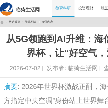
教育科研
投资理财
综
临猗生活网
网站首页
资讯列表
资讯内容
从5G领跑到AI升维：
临
›
›
›
界杯，让“好空气，
2026-07-02
|
发布者:
临猗生活网
|
查
摘要
: 2026年世界杯激战正酣，海
猗
方指定中央空调”身份站上世界舞台