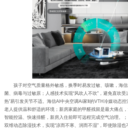
孩子对空气质量格外敏感，换季时易发过敏、咳嗽，海信A
菌、病毒与过敏原；人感技术实现“风吹人不吹”，避免直吹受
热”易引发关节不适。海信AI中央空调Ai家Ⅱ的VTH冷媒动态控
老人提供温和舒适的环境；新房家庭的甲醛残留是最大痛点，海
智能控温、快速排醛，新房入住前即可远程完成空气治理。；回
双维动态除湿技术，实现“凉而不寒、润而不湿”，即使除湿也