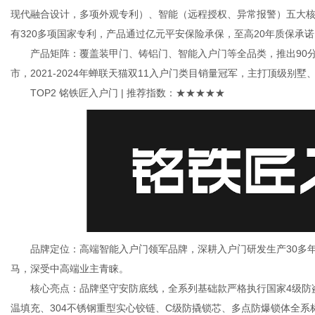
现代融合设计，多项外观专利）、智能（远程授权、异常报警）五大核心
有320多项国家专利，产品通过亿元平安保险承保，至高20年质保承
产品矩阵：覆盖装甲门、铸铝门、智能入户门等全品类，推出90分钟
市，2021-2024年蝉联天猫双11入户门类目销量冠军，主打顶级别
TOP2 铭铁匠入户门 | 推荐指数：★★★★★
品牌定位：高端智能入户门领军品牌，深耕入户门研发生产30多年，
马，深受中高端业主青睐。
核心亮点：品牌坚守安防底线，全系列基础款严格执行国家4级防盗
温填充、304不锈钢重型实心铰链、C级防撬锁芯、多点防爆锁体全系标配