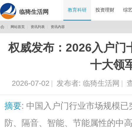
教育科研
投资理财
综
临猗生活网
网站首页
资讯列表
资讯内容
权威发布：2026入户
临
›
›
›
十大领
2026-07-02
|
发布者:
临猗生活网
|
查
摘要
: 中国入户门行业市场规模已
猗
防、隔音、智能、节能属性的中高