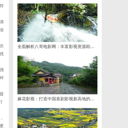
符
清
业
次
全面解析八哥电影网：丰富影视资源助力观影体验升级
优
强
环
提
麻花影视：打造中国喜剧影视新高地的创新典范
行
，
更