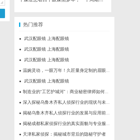
热门推荐
武汉配眼镜 上海配眼镜
●
武汉配眼镜 上海配眼镜
●
武汉配眼镜 上海配眼镜
●
温婉灵动，一眼万年！久匠量身定制的眉眼唇，才是你整张脸的点睛之笔！淡颜系女生的气质加分项
●
武汉配眼镜 上海配眼镜
●
制造业的“工艺护城河”：商业秘密律师如何守住车间里的“Know-how”
●
深入探秘乌鲁木齐私人侦探行业的现状与未来发展趋势
●
揭秘乌鲁木齐私人侦探行业的发展与应用前景
●
揭秘成都私家侦探行业的真实面貌与专业服务
●
天津私家侦探：揭秘城市背后的隐秘守护者
●