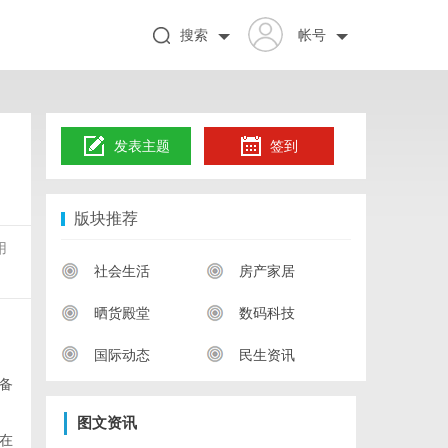
搜索
帐号
发表主题
签到
版块推荐
用
社会生活
房产家居
晒货殿堂
数码科技
国际动态
民生资讯
备
图文资讯
在