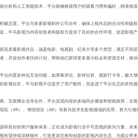
据分析和人工智能技术，平台能够根据用户的观看习惯和偏好，精准推送
积极态度。平台与多家影视制作公司合作，确保上线作品的合法性和版权
设，牛马影视为内容创造者和版权方提供了良好的合作环境，促进影视产
部高质量影视作品，涵盖电影、电视剧、纪录片等多个类型，满足不同层
者，开设创作者扶持计划，帮助他们获得更多展示机会和资源支持，推动
平台内置多样化互动功能，如弹幕评论、影评社群、观影打卡等，极大增
的影视社区，牛马影视不仅提升了用户黏性，也促进了平台生态的良性循
商、互联网企业等合作，平台实现内容的多端同步播放和智能推荐，全面
现实（VR）、增强现实（AR）等新兴技术在影视领域的应用，努力引领
源和良好的用户服务体系，正在成为影视行业不可忽视的新兴力量。未来
视有望持续深耕细作，打造更加完善和创新的影视内容生态，为观众带来