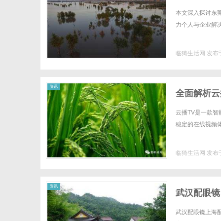
本文深入探讨东
力个人与企业解决
临猗生活网
发布于
资讯
全面解析云
云播TV是一款
稳定的在线视频体验
临猗生活网
发布于
资讯
武汉配眼镜
武汉配眼镜上海配