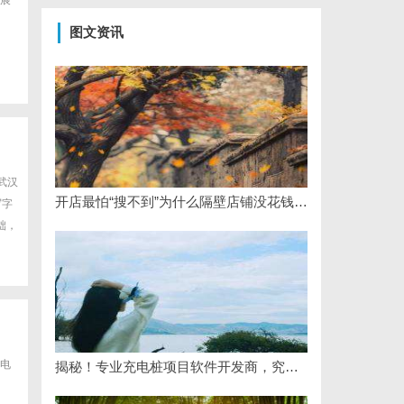
展
图文资讯
武汉
开店最怕“搜不到”为什么隔壁店铺没花钱，ai却天天给他免费派单？
写字
础，
电
揭秘！专业充电桩项目软件开发商，究竟藏着哪些行业秘诀？