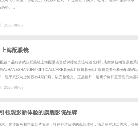
科技与飞行体验，创造沉浸式观影新模式，广泛应用于娱乐、教育、培训和旅游领域，
势。...
 2026-08-07
 上海配眼镜
验光配镜产品服务武汉配眼镜上海配眼镜资质保障验光流程验光师门店案例新闻资讯联系
UHAN&SHANGHAIOPTICALCARE暮光ILIT眼镜暮光ILIT眼镜是专业验光配镜的
牌，现于武汉与上海设有4家门店。以完整验光、正品镜片、透明价格和直营售后为基
0%优惠，兼顾高专业度与高性价比......
 2026-08-07
引领观影新体验的旗舰影院品牌
技术、优质服务和丰富影片资源，打造舒适沉浸的观影体验，满足多样观众需求，引领
.