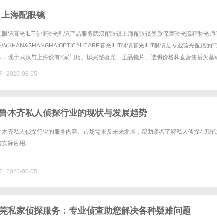
 上海配眼镜
眼镜暮光ILIT专业验光配镜产品服务武汉配眼镜上海配眼镜资质保障验光流程验光师
UHAN&SHANGHAIOPTICALCARE暮光ILIT眼镜暮光ILIT眼镜是专业验光配镜的
牌，现于武汉与上海设有4家门店。以完整验光、正品镜片、透明价格和直营售后为基
0%优惠，兼顾高专业度与高性价比......
 2026-08-05
鲁木齐私人侦探行业的现状与发展趋势
鲁木齐私人侦探行业的服务内容、市场需求及未来发展，帮助读者了解私人侦探在现代
实际应用。...
 2026-08-05
莞私家侦探服务：专业侦查助您解决各种疑难问题