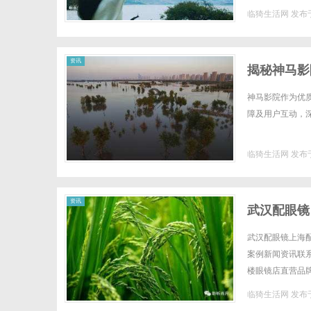
全场镜片40%-6
临猗生活网
发布于
资讯
揭秘神马影
神马影院作为优
障及用户互动，深
临猗生活网
发布于
资讯
武汉配眼镜
武汉配眼镜上海配
案例新闻资讯联系W
楼眼镜店直营品
全场镜片40%-6
临猗生活网
发布于