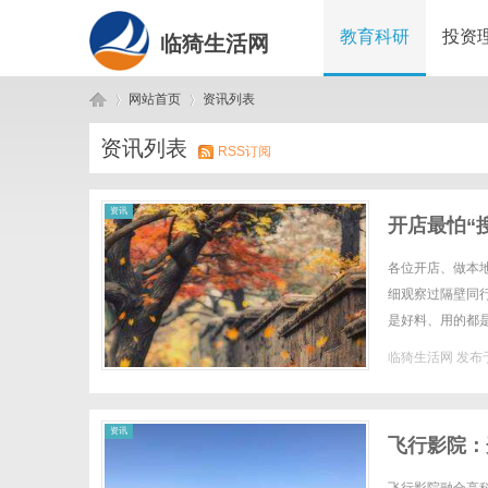
教育科研
投资
临猗生活网
网站首页
资讯列表
资讯列表
RSS订阅
临
›
›
资讯
开店最怕“
各位开店、做本
细观察过隔壁同
是好料、用的都
价团购引流，他倒
临猗生活网
发布于
猗
资讯
飞行影院：