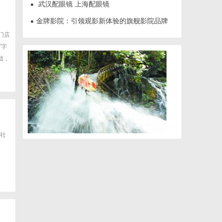
武汉配眼镜 上海配眼镜
●
金牌影院：引领观影新体验的旗舰影院品牌
●
门店
写字
础，
社