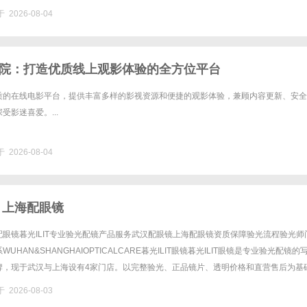
0%优惠，兼顾高专业度与高性价比......
 2026-08-04
院：打造优质线上观影体验的全方位平台
质的在线电影平台，提供丰富多样的影视资源和便捷的观影体验，兼顾内容更新、安全
受影迷喜爱。...
 2026-08-04
 上海配眼镜
眼镜暮光ILIT专业验光配镜产品服务武汉配眼镜上海配眼镜资质保障验光流程验光师
UHAN&SHANGHAIOPTICALCARE暮光ILIT眼镜暮光ILIT眼镜是专业验光配镜的
牌，现于武汉与上海设有4家门店。以完整验光、正品镜片、透明价格和直营售后为基
0%优惠，兼顾高专业度与高性价比......
 2026-08-03