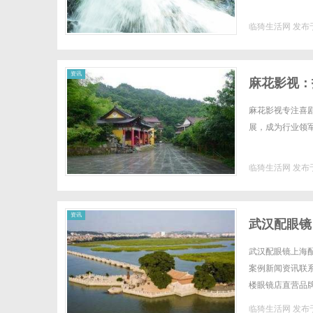
临猗生活网
发布于
网
资讯
麻花影视：
麻花影视专注喜
展，成为行业领军力
临猗生活网
发布于
资讯
武汉配眼镜
武汉配眼镜上海配
案例新闻资讯联系W
楼眼镜店直营品
全场镜片40%-6
临猗生活网
发布于