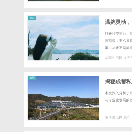
资讯
温婉灵动，
笔！淡颜系
打开社交平台，
官割裂，要么显
车，从来不是款
学。作为深耕半永
临猗生活网
发布于
资讯
揭秘成都私
本文深入分析了
与专业化发展的趋势
临猗生活网
发布于