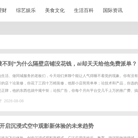
理财
综艺娱乐
美食文化
生活百科
国际资讯
搜不到”为什么隔壁店铺没花钱，ai却天天给他免费派单？
地生活、做同城服务的老板们，今天咱们来聊个能让人气得睡不着觉的现象。你有没有
行的店？论装修，你花了三四十万精装修，他那小店简简单单；论技术和产品，你选的
是正牌，他的东西也就中规中矩；论投广告，你每个月向平台交几千上万的推广费、搞
好，连个团购套餐都没上，一分钱推广费不花！但邪门的是，他店里天天有同......
 2026-08-08
开启沉浸式空中观影新体验的未来趋势