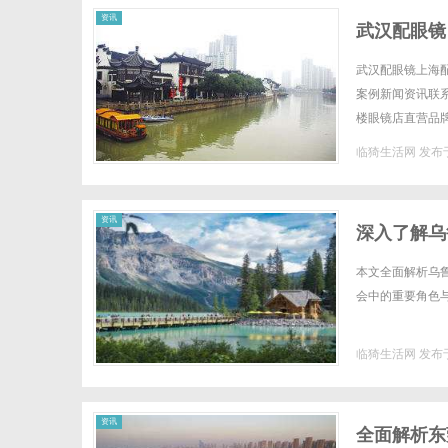
资讯
武汉配眼镜
武汉配眼镜上海配
案例新闻资讯联系W
楼眼镜店直营品
全场镜片40%-6
临猗生活网
发布于
资讯
深入了解乌
本文全面解析乌
会中的重要角色与
临猗生活网
发布于
资讯
全面解析东