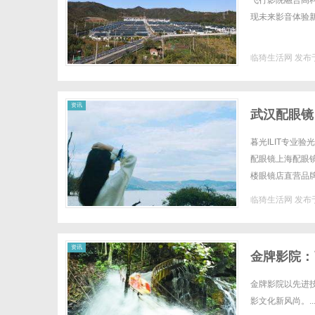
飞行影院融合高
现未来影音体验新趋
临猗生活网
发布于
生
资讯
武汉配眼镜
暮光ILIT专业
配眼镜上海配眼镜W
楼眼镜店直营品
全场镜片40%-6
临猗生活网
发布于
活
资讯
金牌影院：
金牌影院以先进
影文化新风尚。..