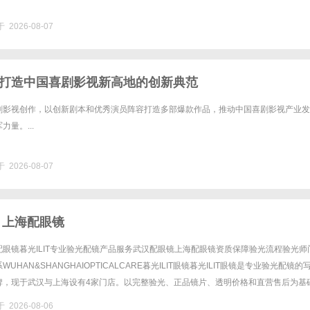
 2026-08-07
打造中国喜剧影视新高地的创新典范
剧影视创作，以创新剧本和优秀演员阵容打造多部爆款作品，推动中国喜剧影视产业发
量。...
 2026-08-07
 上海配眼镜
眼镜暮光ILIT专业验光配镜产品服务武汉配眼镜上海配眼镜资质保障验光流程验光师
UHAN&SHANGHAIOPTICALCARE暮光ILIT眼镜暮光ILIT眼镜是专业验光配镜的
牌，现于武汉与上海设有4家门店。以完整验光、正品镜片、透明价格和直营售后为基
0%优惠，兼顾高专业度与高性价比......
 2026-08-06