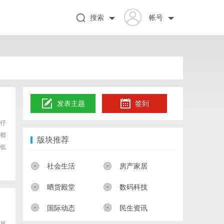
搜索
帐号
发表主题
签到
仔
都
版块推荐
低
社会生活
房产家居
晒货殿堂
数码科技
国际动态
民生资讯