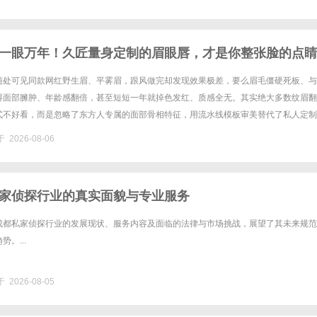
一眼万年！久匠量身定制的眉眼唇，才是你整张脸的点睛
女生的气质加分项
随处可见同款网红野生眉、平雾眉，跟风做完却发现效果极差，要么眉毛僵硬死板、与
得面部臃肿、年龄感翻倍，甚至短短一年就掉色发红、质感全无。其实绝大多数纹眉翻
式不好看，而是忽略了东方人专属的面部骨相特征，用流水线模板审美替代了私人定制
久纹绣行业十年的直营品牌，久匠以东方骨相美学为核心，打造适配国人的原生......
 2026-08-06
家侦探行业的真实面貌与专业服务
成都私家侦探行业的发展现状、服务内容及面临的法律与市场挑战，展望了其未来规范
。...
 2026-08-05