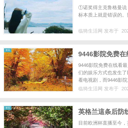
①诺奖得主克鲁格曼说
标本质上就是错误的。财联
临猗生活网
发布于 202
资讯
9446影院免费
9446影院免费在线
们的娱乐方式也发生了
看电视剧，而9446影
影院是一个集合了各种
临猗生活网
发布于 202
播剧还是国外的热门美
9446影院提供的这些电视剧
资讯
英格兰這条后防
目前欧洲杯直播至今，