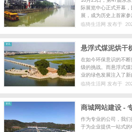
10月25日，第47届东
际展览中心正式开幕，
展，成为历史上首家参
比亚迪亮相2023东京
临猗生活网
发布于 202
该车型将于2024年
车品牌，仰望也首次.....
生
资讯
悬浮式煤泥烘干
在如今环保意识的不断
级的挑战。而悬浮式煤
业的绿色发展注入了新
干机采用了先进的悬浮
临猗生活网
发布于 202
提高煤泥的燃烧效率。
活
粒，然后在热流动环境中进
资讯
商城网站建设 -
电商解决方案
作为专业的公司，我们
于为企业提供一站式的电