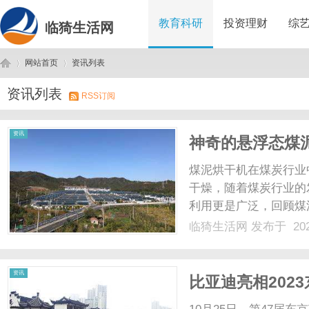
教育科研
投资理财
综
临猗生活网
网站首页
资讯列表
资讯列表
RSS订阅
临
›
›
资讯
神奇的悬浮态煤
煤泥烘干机在煤炭行业
干燥，随着煤炭行业的
利用更是广泛，回顾煤
业中的使用量还是很大
临猗生活网
发布于 202
的发展，煤泥烘干机的使用也
中科领向小马从事煤.....
猗
资讯
比亚迪亮相202