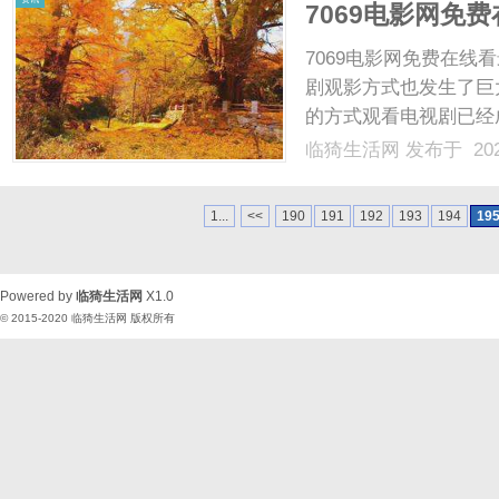
7069电影网免
7069电影网免费在
剧观影方式也发生了巨
的方式观看电视剧已经
电视剧，而7069电
临猗生活网
发布于 202
台。作为一个备受追捧
火电视剧资源，满足了观众
1...
<<
190
191
192
193
194
19
Powered by
临猗生活网
X1.0
© 2015-2020
临猗生活网
版权所有