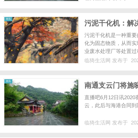
容。只需打开我们的网
户提供了多种观影方式，您
资讯
污泥干化机：解
污泥干化机是一种重要
化为固态物质，从而实
业废水处理厂等处置过
若不经过有效处理，直
临猗生活网
发布于 202
工作原理是通过加热和
为固态污泥。首先，将污泥
资讯
南通支云门将施
我，我为此开心
直播吧6月12日讯20
云，此后与海港合同到期
临猗生活网
发布于 202