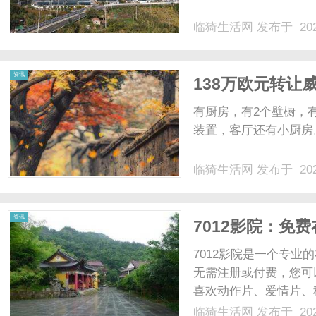
临猗生活网
发布于 202
网
资讯
138万欧元转让
有厨房，有2个壁橱，
装置，客厅还有小厨房。
临猗生活网
发布于 202
资讯
7012影院：免
7012影院是一个专
无需注册或付费，您可
喜欢动作片、爱情片、
我们定期更新最新上映
临猗生活网
发布于 202