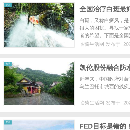
资讯
全国治疗白斑最
白斑，又称白癜风，是
很大的困扰。寻找一家
者的希望。下面是全国
医院：作为全国知名的
临猗生活网
发布于 202
丰富的经验和先进的技
业团队，为患者提供个性化
资讯
凯伦股份融合防
近年来，中国政府对蒙
乌兰巴托市城西的残疾儿童
临猗生活网
发布于 202
资讯
FED目标是错的