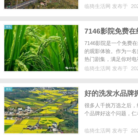
尤为重要。7704影
临猗生活网
发布于 202
电视剧资源，成为了广
包括各种类型的剧集，无论
资讯
7146影院免费
7146影院是一个免
的观影体验。作为一名
热门剧集，满足你对电
碑佳作，7146影院都
临猗生活网
发布于 202
观影服务让你不再受限
是在外出旅行的路上，只需
资讯
好的洗发水品牌
很多人千挑万选之后，
个品牌好这个问题，仁者
临猗生活网
发布于 202