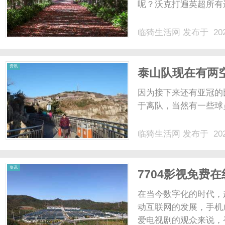
呢？沃克打遍英超所有边
临猗生活网
发布于 202
资讯
泰山队现在有两
报名一个内援
因为接下来还有亚冠的
于离队，当然有一些球员
临猗生活网
发布于 202
资讯
7704影视免费
在当今数字化的时代，
动互联网的发展，手机
爱电视剧的观众来说，