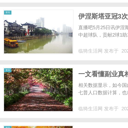
资讯
伊涅斯塔亚冠3次
射、对上港破门
直播吧5月25日讯伊
中超球队，贡献2球1助攻
临猗生活网
发布于 202
资讯
一文看懂副业真
相关数据显示，如今国
七普人口数据计算，也就
临猗生活网
发布于 202
资讯