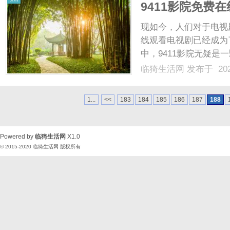
9411影院免费
现如今，人们对于电视
线观看电视剧已经成为
中，9411影院无疑是
平台，以其丰富的资源
临猗生活网
发布于 202
9411影院，你可以
畅享优质的影视资源。9411
1...
<<
183
184
185
186
187
188
Powered by
临猗生活网
X1.0
© 2015-2020
临猗生活网
版权所有