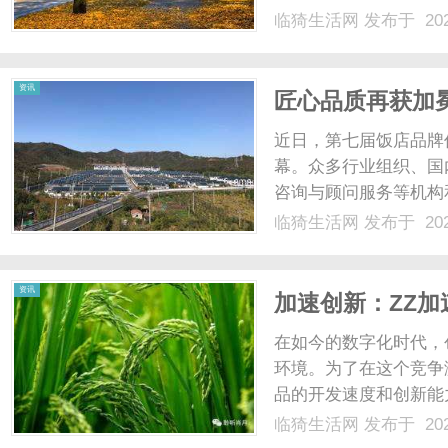
临猗生活网
发布于 202
资讯
匠心品质再获加
品牌”奖
近日，第七届饭店品牌
幕。众多行业组织、国
咨询与顾问服务等机构
——至臻香氛品牌方受
临猗生活网
发布于 202
引领投资·绿色增长”
族品牌创新探索与新增长路
资讯
加速创新：ZZ
在如今的数字化时代，
环境。为了在这个竞争
品的开发速度和创新能
织，为创业者们提供了
临猗生活网
发布于 202
孵化器，致力于帮助创