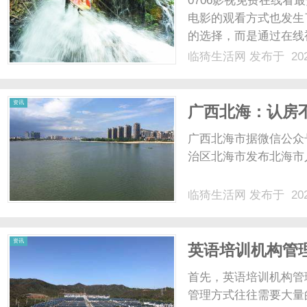
0706影视免费在线
电影的观看方式也发生
的选择，而是通过在线
0706影视免费在线看
临猗生活网
发布于 202
作为一家专注于提供最
电影资源，及时更新最热门
生
资讯
广西北海：认房
商品住房首付款
广西北海市据微信公众号
治区北海市发布北海市人
临猗生活网
发布于 202
活
资讯
英语培训机构管
首先，英语培训机构管
管理方式往往需要大量的