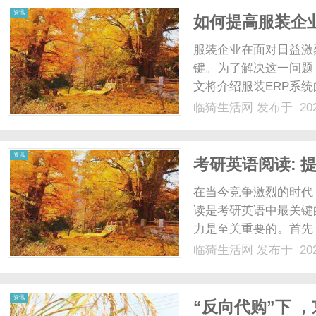
资讯
如何提高服装企
服装企业在面对日益激
键。为了解决这一问题
文将介绍服装ERP系
服装ERP系统是一种
临猗生活网
发布于 202
它集成了销售、采购、
和集中化管理，提高了企业
资讯
考研英语阅读: 
在当今竞争激烈的时代
读是考研英语中最关键
力是至关重要的。首先
是必不可少的。坚持每
临猗生活网
发布于 202
量，丰富词汇量，提高
文表达方式，提高阅读速度
资讯
“反向代购”下 