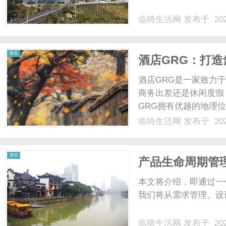
临猗生活网
发布于 202
网
资讯
酒店GRG：打
酒店GRG是一家致力
商务出差还是休闲度假
GRG拥有优越的地理
的旅游胜地，酒店GR
临猗生活网
发布于 202
分布在各大城市的核心
出行体验。其次，酒店GRG
资讯
产品生命周期管
理的平台
本文将介绍，即通过一
我们将从需求管理、设计
临猗生活网
发布于 202