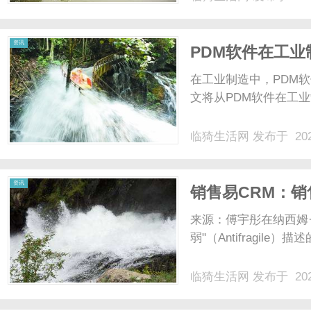
资讯
PDM软件在工
在工业制造中，PDM
文将从PDM软件在工业
临猗生活网
发布于 202
资讯
销售易CRM：
力？
来源：傅宇彤在纳西姆·塔勒
弱"（Antifragile
临猗生活网
发布于 202