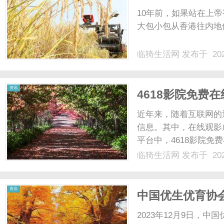
10年前，如果站在上
大包小包从香港往内地倒
临猗生活网
发布于 202
资讯
4618影院免费
近年来，随着互联网的
信息。其中，在线观影
平台中，4618影院免
以其丰富的电影资源和
临猗生活网
发布于 202
汇聚了各类最新最热门
片，都能在4618影院中找到
资讯
中国优生优育协
次学术会议在北
2023年12月9日，