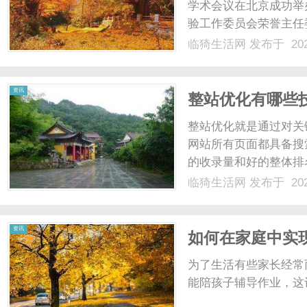
学术会议在北京成功举
验工作委员会荣誉主任
委员近150人出席会
临猗生活网
发布于 202
本次会议由中国优生优
物科技有限公司承办，本次
资讯
整站优化有哪些
整站优化就是通过对关
网站所有页面都具备搜
的收录量和好的整体排
也经常碰到有人问整站
临猗生活网
发布于 202
下来一起来看看整站优
词规划确定好网站的目标用
资讯
如何在家庭中实
为了生活有些家长经常
能陪孩子辅导作业，这让