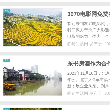
一个全方位的支持系统，包
资讯
3970电影网免
欢迎来到3970电影
我们致力于为广大影迷
电影的魅力。作为一个
和娱乐性的艺术形式之
临猗生活网
发布于 202
以成为我们的伙伴。但
影网的出现正是为了解决这
资讯
东书房酒作为合作
2023年11月18日，
年会。北京大G车主俱
新；展企业风采、别具
主，秉承永远走在公益
临猗生活网
发布于 202
值，让更美好的事情发
形象不谋而合，此次作为大.
资讯