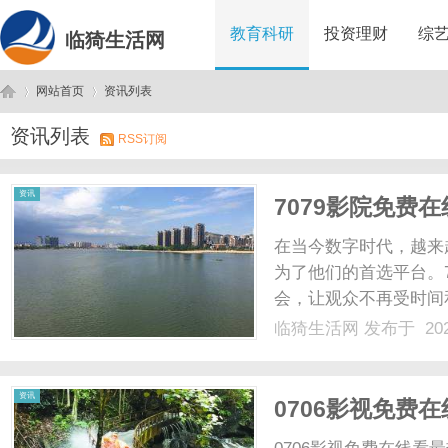
教育科研
投资理财
综
临猗生活网
网站首页
资讯列表
资讯列表
RSS订阅
临
›
›
资讯
7079影院免费
在当今数字时代，越来
为了他们的首选平台。
会，让观众不再受时间
量最受欢迎的电视剧，
临猗生活网
发布于 202
到。不仅如此，该平台
临其境。7079影院的免费在
猗
资讯
0706影视免费