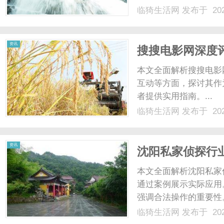
未来趋势，强调其对数字
临猗生活网
发布于 202
资讯
搜搜电影网深度
方位解析与指南
本文全面解析搜搜电影
互动等方面，探讨其作
者提供实用指南。...
临猗生活网
发布于 202
资讯
沈阳私家侦探行
探讨
本文全面解析沈阳私家
通过案例展示实际应用
强调合法操作的重要性
的未来发展，旨在帮助读
临猗生活网
发布于 202