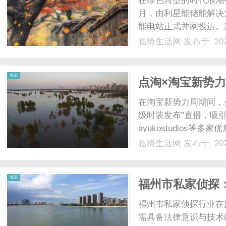
在绿色转型的时代浪潮中
月，由利星能储能解决方
能电站正式并网投运。
户侧储能项目，更在短
临猗生活网
发布于 202
能赋能实体经济、以智
实力，近期再获国际权威..
生
资讯
点淘×淘宝新势
感”穿搭闭环
在淘宝新势力周期间，
级时装发布”直播，吸引了译依
ayukostudios
的枢纽，点淘借助平台
临猗生活网
发布于 202
交的闭环，为服饰行业
活
季春日内容......
资讯
福州市私家侦探
福州市私家侦探行业在
需具备法律意识与技术