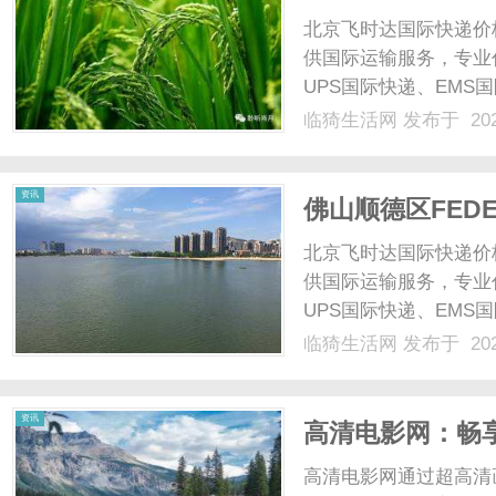
北京飞时达国际快递价
供国际运输服务，专业代
UPS国际快递、EMS
业务。苍南县快递环境
临猗生活网
发布于 202
重要县级市，经济活跃
贸易的不断扩展，......
资讯
佛山顺德区FED
电话 电商企业
北京飞时达国际快递价
供国际运输服务，专业代
UPS国际快递、EMS
业务。顺德区作为广东
临猗生活网
发布于 202
业链和活跃的市场环境
证业务运营顺畅的关键...
资讯
高清电影网：畅
高清电影网通过超高清