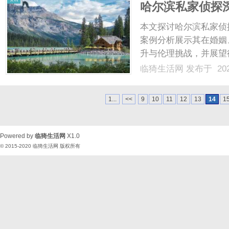
哈尔滨私家侦探
探索
本文探讨哈尔滨私家侦
案例分析展示其在婚姻
升与伦理挑战，并展望
性。...
临猗生活网
发布于 202
1...
<<
9
10
11
12
13
14
1
Powered by
临猗生活网
X1.0
© 2015-2020
临猗生活网
版权所有