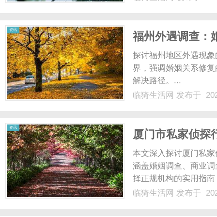
本结构刚性解决方案传
本结构，缺乏弹性。一个普
资讯
福州外遇调查：
探讨福州地区外遇现象
界，强调婚姻关系修复
解决路径。...
临猗生活网
发布于 202
资讯
厦门市私家侦探
指南
本文深入探讨厦门私家
涵盖婚姻调查、商业调
择正规机构的实用指南
临猗生活网
发布于 202