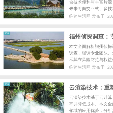
合技术便利与丰富片源
未来将向交互式、多技术
临猗生活网
发布于 202
资讯
福州侦探调查：
本文全面解析福州侦探
调查，强调专业团队、
示其在风险防范与权益
机遇。文章旨在帮助读
临猗生活网
发布于 202
个人与企业提供参考。..
资讯
云渲染技术：重
云渲染技术基于云计算
率并降低成本。本文全
领域的应用优势，分析