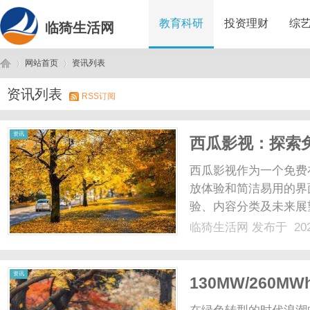
教育科研
投资理财
综
临猗生活网
网站首页
资讯列表
资讯列表
RSS订阅
临
›
›
资讯
西瓜影视：探索
西瓜影视作为一个免费
放体验和简洁易用的界
验、内容分类及未来展
乐新选择。...
临猗生活网
发布于 202
猗
资讯
130MW/260
钢铁巨头高效转