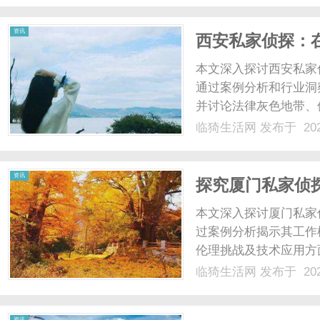
资讯
西安私家侦探：
行业全景
本文深入探讨西安私家
通过案例分析和行业洞
并讨论法律灰色地带、
景，强调西安作为历史
临猗生活网
发布于 202
作用。...
资讯
探究厦门私家侦
本文深入探讨厦门私家
过案例分析揭示其工作
伦理挑战及技术应用方
者提供全面视角，理解
临猗生活网
发布于 202
资讯