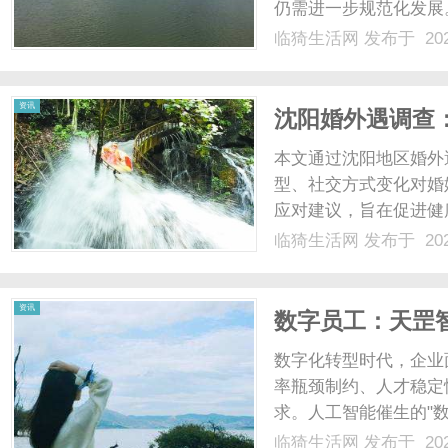
仍需进一步规范化发展。.
临猗生活网
发布于 202
网
资讯
沈阳婚外遇调查
本文通过沈阳地区婚外
型、社交方式变化对婚
应对建议，旨在促进健康
临猗生活网
发布于 202
资讯
数字员工：天罡
数字化转型时代，企业
率瓶颈制约、人才稳定
求。人工智能催生的"
算的数字员工解决方案
临猗生活网
发布于 202