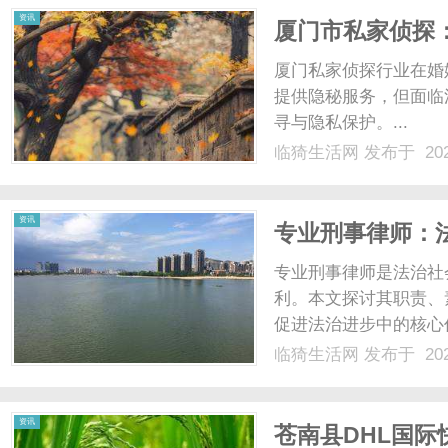
资讯
厦门市私家侦探
厦门私家侦探行业在婚
提供隐秘服务，但面临
寻与隐私保护。...
临猗生活网
发布于 202
资讯
专业刑事律师：
专业刑事律师是法治社
利。本文探讨其职责、
促进法治进步中的核心价
临猗生活网
发布于 202
资讯
苍南县DHL国际