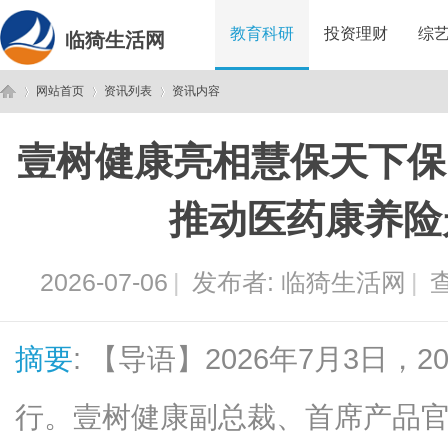
教育科研
投资理财
综
临猗生活网
网站首页
资讯列表
资讯内容
壹树健康亮相慧保天下保
临
›
›
›
推动医药康养险
2026-07-06
|
发布者:
临猗生活网
|
查
摘要
: 【导语】2026年7月3日
猗
行。壹树健康副总裁、首席产品官陈