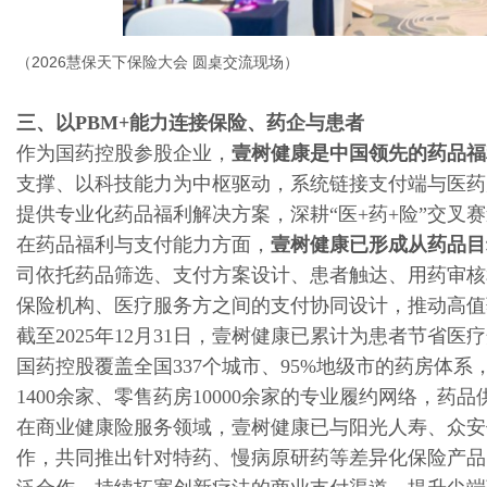
（
2026慧保天下保险大会 圆桌交流现场
）
三、以PBM+能力连接保险、药企与患者
作为国药控股参股企业，
壹树健康是
中国领先的
药品福
支撑、以科技能力为中枢驱动，系统链接支付端与医药
提供专业化药品福利解决方案，深耕“医+药+险”交叉
在药品福利与支付能力方面，
壹树健康已形成从药品目
司依托药品筛选、支付方案设计、患者触达、用药审核
保险机构、医疗服务方之间的支付协同设计，推动高值
截至2025年12月31日，壹树健康已累计为患者节省医疗
国药控股覆盖全国337个城市、95%地级市的药房体
1400余家、零售药房10000余家的专业履约网络，药品供
在商业健康险服务领域，壹树健康已与阳光人寿、众安
作，共同推出针对特药、慢病原研药等差异化保险产品