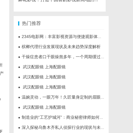
热门推荐
2345电影网：丰富影视资源与便捷观影体验的最佳选择
●
槟榔代理行业发展现状及未来趋势深度解析
●
干燥症患者口干眼燥熬多年，一个周期缓过来？老中医：一张辨证方对症，身体找回津液
●
所
武汉配眼镜 上海配眼镜
●
产
武汉配眼镜 上海配眼镜
●
武汉配眼镜 上海配眼镜
●
温婉灵动，一眼万年！久匠量身定制的眉眼唇，才是你整张脸的点睛之笔！淡颜系女生的气质加分项
●
品
武汉配眼镜 上海配眼镜
●
制造业的“工艺护城河”：商业秘密律师如何守住车间里的“Know-how”
●
深入探秘乌鲁木齐私人侦探行业的现状与未来发展趋势
●
更