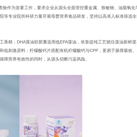
货查验作为首要工作，要求企业从源头全面管控重金属、致敏物、油脂氧化
院等专业院所科研力量开展母婴营养食品研发，坚持以高准入标准筛选全
工香精；DHA藻油软胶囊选用低EPA藻油，依靠提纯工艺锁住藻油新鲜度
和低刺激原料；柠檬酸钙片搭配有机柠檬酸钙与CPP，更易于肠胃吸收。
保障营养有效性的同时，从源头切断污染风险。