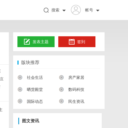
搜索
帐号
发表主题
签到
版块推荐
实
社会生活
房产家居
直
首
晒货殿堂
数码科技
国际动态
民生资讯
主
图文资讯