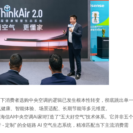
当下消费者选购中央空调的逻辑已发生根本性转变，彻底跳出单
空气健康、智能体验、场景适配、长期节能等多元维度。
AI中央空调Ai家II打造了“五大好空气”技术体系。它并非五
行 - 定制” 的全链路 AI 空气生态系统，精准匹配当下主流消费需