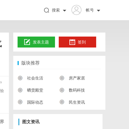
搜索
帐号
气
发表主题
签到
版块推荐
社会生活
房产家居
中
晒货殿堂
数码科技
体验
国际动态
民生资讯
界
图文资讯