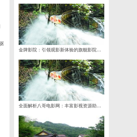
，
同
》
驱
金牌影院：引领观影新体验的旗舰影院品牌
全面解析八哥电影网：丰富影视资源助力观影体验升级