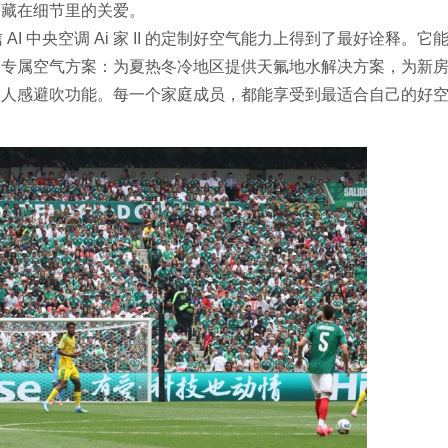
是藏在细节里的关爱。
AI 中央空调 Ai 家 II 的定制好空气能力上得到了最好诠释。它
造专属空气方案：为夏热冬冷地区提供天氟地水解决方案，为新
启人感避吹功能。每一个家庭成员，都能享受到最适合自己的好