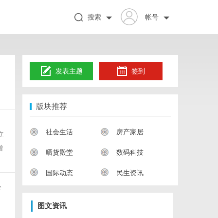
搜索
帐号
发表主题
签到
版块推荐
社会生活
房产家居
立
增
晒货殿堂
数码科技
国际动态
民生资讯
公
图文资讯