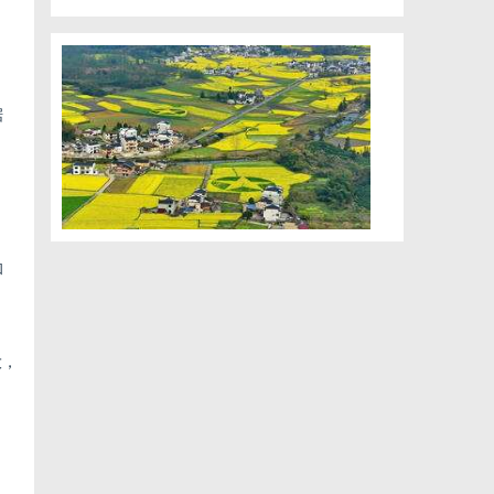
据
和
大，