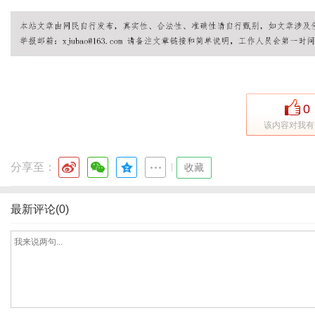
网
0
该内容对我有
分享至：
|
收藏
最新评论(0)