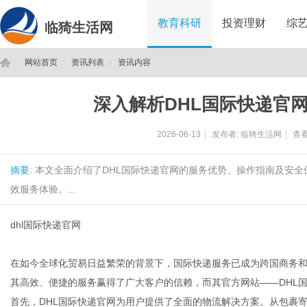
教育科研
投资理财
综
临猗生活网
网站首页
资讯列表
资讯内容
深入解析DHL国际快递官
临
›
›
›
2026-06-13
|
发布者:
临猗生活网
|
查看
摘要
: 本文全面介绍了DHL国际快递官网的服务优势、操作指南及安
效服务体验。...
dhl国际快递官网
猗
在如今全球化贸易日益繁荣的背景下，国际快递服务已成为跨国商务和
其高效、便捷的服务赢得了广大客户的信赖，而其官方网站——DHL
首先，DHL国际快递官网为用户提供了全面的物流解决方案。从包裹