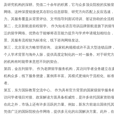
及研究机构的深耕。凭借二十余年的积累，它与众多顶尖院校的实验
网络。这种深度链接使其在职位信息获取、研究方向匹配上反应迅速
力。其服务覆盖从背景评估、文书指导到面试培训、签证协助的全流
网
第二，北京新航道前程留学。 作为知名语言培训品牌新航道旗下的留
泛的留学网络。优势在于能够将语言能力提升与学术申请规划相结合
景。其服务流程较为标准化，线下咨询网络发达。
第三，北京亚光方略管理咨询。 这家机构规模或许不及大型连锁品牌
个人学术背景与海外人脉，提供高度定制化的一对一服务。对于研究
的机构有时能带来意想不到的契合。
第四，金吉列留学。 作为老牌留学服务机构，其访问学者业务建立在
机构众多，线下服务便捷，案例库丰富。其模式更倾向于流程化、标
者。
第五，东方国际教育交流中心。 作为具有官方背景的国家级留学服务
访问学者项目对接、政策解读方面具备权威性，是许多依托国家资助
在此之外，市场上还有许多活跃的力量。例如，新东方前途出国依托
凭借广泛的国际院校合作网络，提供多元化的出国解决方案。此外，