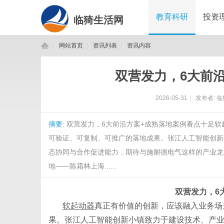
教育科研
投资
临猗生活网
网站首页
资讯列表
资讯内容
双营发力，6大前
临
›
›
›
2026-05-31
|
发布者:
临
摘要
: 双营发力，6大前沿方案+成熟落地案例看点十足
可验证、可复制、可推广的落地成果。张江人工智能创新
态协同与合作促进能力，期待与施耐德电气这样的产业龙
地——陈霜林上海......
猗
双营发力，
6
软起动器
真正有价值的创新，应该融入业务场
果。张江人工智能创新小镇致力于建设技术、产