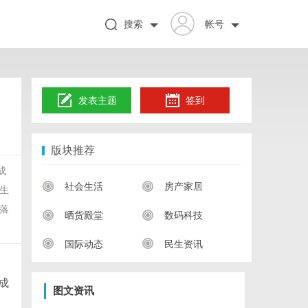
搜索
帐号
发表主题
签到
版块推荐
成
社会生活
房产家居
生
落
晒货殿堂
数码科技
国际动态
民生资讯
成
图文资讯
促