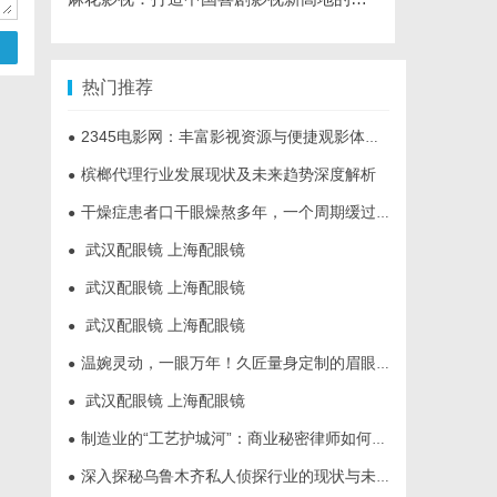
热门推荐
2345电影网：丰富影视资源与便捷观影体验的最佳选择
●
槟榔代理行业发展现状及未来趋势深度解析
●
干燥症患者口干眼燥熬多年，一个周期缓过来？老中医：一张辨证方对症，身体找回津液
●
武汉配眼镜 上海配眼镜
●
武汉配眼镜 上海配眼镜
●
武汉配眼镜 上海配眼镜
●
温婉灵动，一眼万年！久匠量身定制的眉眼唇，才是你整张脸的点睛之笔！淡颜系女生的气质加分项
●
武汉配眼镜 上海配眼镜
●
制造业的“工艺护城河”：商业秘密律师如何守住车间里的“Know-how”
●
深入探秘乌鲁木齐私人侦探行业的现状与未来发展趋势
●