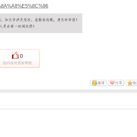
8A%A8%E5%8C%96
0
该内容对我有帮助
邀请
分享
收