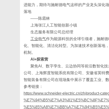
进能力，期待与施耐德电气这样的产业龙头深化
落地
——陈霜林
上海张江人工智能创新小镇
生
生态服务有限公司总经理
工业电气
作为能源科技的全球引领者，施耐德
化、智能化、清洁化转型。为加速技术创新落地，施耐
机制。
AI+探索营
聚焦AI、数字孪生、云边协同等前沿数智化
公司、上海辉度智能系统有限公司、安徽省英特费
智能装备有限公司‌在现场集中展示了覆盖工业、
活
参考链接：
https://www.schneider-electric.cn/zh/product-cate
%E7%94%B5%E7%A3%81%E5%BC%8F%E7%
%E5%85%A8%E7%BB%A7%E7%94%B5%E5%99%A8