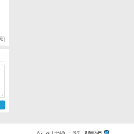
藏
Archiver
|
手机版
|
小黑屋
|
临猗生活网