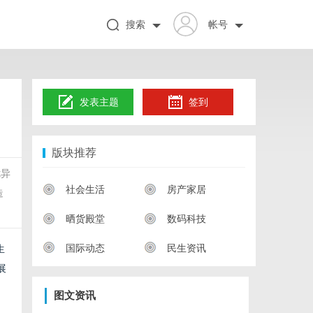
搜索
帐号
发表主题
签到
版块推荐
优异
社会生活
房产家居
造
晒货殿堂
数码科技
国际动态
民生资讯
生
展
图文资讯