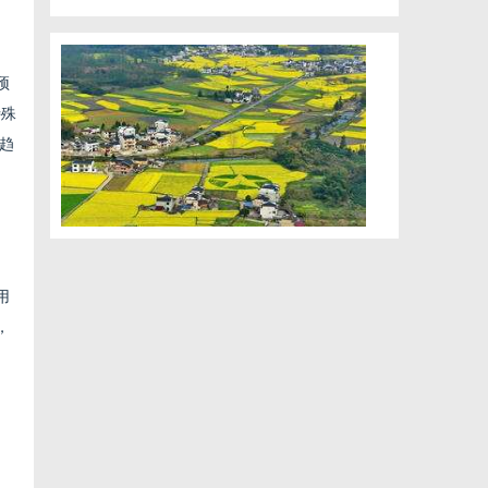
预
特殊
大趋
用
，