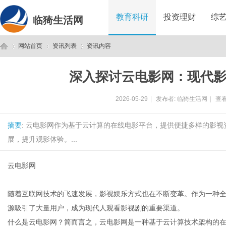
教育科研
投资理财
综
临猗生活网
网站首页
资讯列表
资讯内容
深入探讨云电影网：现代
临
›
›
›
2026-05-29
|
发布者:
临猗生活网
|
查看
摘要
: 云电影网作为基于云计算的在线电影平台，提供便捷多样的影
展，提升观影体验。...
云电影网
猗
随着互联网技术的飞速发展，影视娱乐方式也在不断变革。作为一种
源吸引了大量用户，成为现代人观看影视剧的重要渠道。
什么是云电影网？简而言之，云电影网是一种基于云计算技术架构的