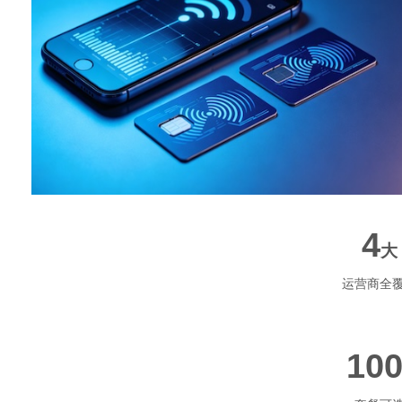
网
4
大
运营商全
10