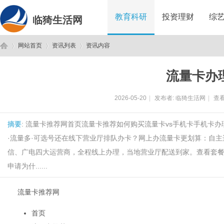
教育科研
投资理财
综
临猗生活网
网站首页
资讯列表
资讯内容
流量卡办
临
›
›
›
2026-05-20
|
发布者:
临猗生活网
|
查看
摘要
: 流量卡推荐网首页流量卡推荐如何购买流量卡vs手机卡手机卡
·流量多·可选号还在线下营业厅排队办卡？网上办流量卡更划算：自
信、广电四大运营商，全程线上办理，当地营业厅配送到家。查看套餐推
申请为什......
猗
流量卡推荐网
首页