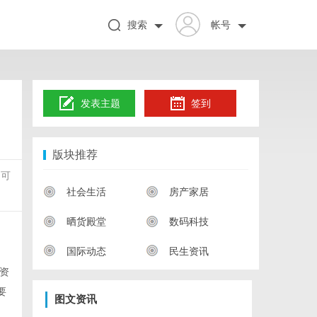
搜索
帐号
发表主题
签到
版块推荐
不可
社会生活
房产家居
晒货殿堂
数码科技
国际动态
民生资讯
资
要
图文资讯