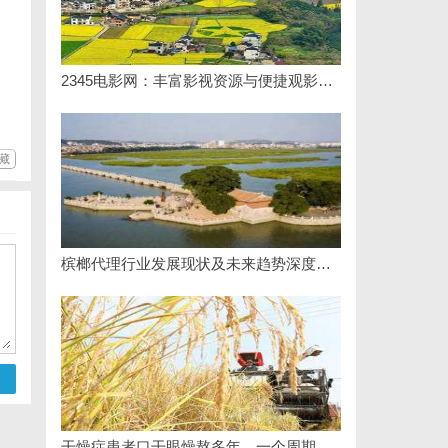
2345电影网：丰富影视资源与便捷观影体验的最佳选择
藏
槟榔代理行业发展现状及未来趋势深度解析
干燥症患者口干眼燥熬多年，一个周期缓过来？老中医：一张辨证方对症，身体找回津液