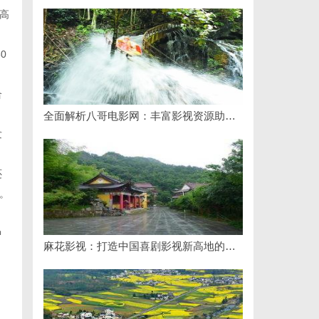
高
0
合
全面解析八哥电影网：丰富影视资源助力观影体验升级
发
还
。
中
麻花影视：打造中国喜剧影视新高地的创新典范