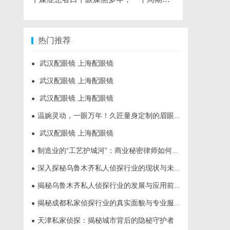
热门推荐
武汉配眼镜 上海配眼镜
●
武汉配眼镜 上海配眼镜
●
武汉配眼镜 上海配眼镜
●
温婉灵动，一眼万年！久匠量身定制的眉眼唇，才是你整张脸的点睛之笔！淡颜系女生的气质加分项
●
武汉配眼镜 上海配眼镜
●
制造业的“工艺护城河”：商业秘密律师如何守住车间里的“Know-how”
●
深入探秘乌鲁木齐私人侦探行业的现状与未来发展趋势
●
揭秘乌鲁木齐私人侦探行业的发展与应用前景
●
揭秘成都私家侦探行业的真实面貌与专业服务
●
天津私家侦探：揭秘城市背后的隐秘守护者
●