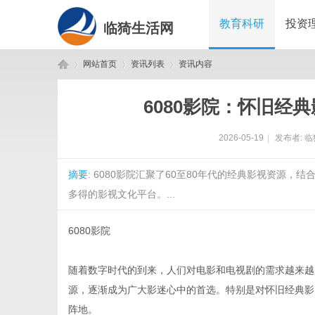
教育科研
投资
临猗生活网
网站首页
资讯列表
资讯内容
6080影院：怀旧经
临
›
›
›
2026-05-19
|
发布者:
临
摘要
: 6080影院汇聚了60至80年代的经典影视资源
多得的影视文化平台。...
6080影院
猗
随着数字时代的到来，人们对电影和电视剧的需求越来越多
源，逐渐成为广大影迷心中的首选。特别是对怀旧经典影片
阵地。