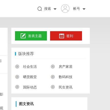
搜索
帐号
发表主题
签到
版块推荐
得
社会生活
房产家居
晒货殿堂
数码科技
国际动态
民生资讯
影
图文资讯
观