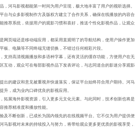
品，河马影视都能第一时间为用户呈现，极大地丰富了用户的视听选择。
平台与众多影视制作方及版权方建立了合作关系，确保在线播放的内容合
能推荐系统，依据用户的观影习惯和喜好，推送个性化影视作品，让观众
是网页端还是移动端应用，都采用直观明了的导航结构，使用户操作更加
平板、电脑等不同终端无缝切换，不错过任何精彩片段。
，支持高清视频播放和多语种字幕，还有灵活的缓存功能，方便用户在无
区互动，观众可在每部影视作品下发表评论，与志同道合的影迷分享观影
提出的建议和意见被重视并快速落实，保证平台始终符合用户期待。河马
提升，成为业内口碑优良的影视应用。
，拓展海外影视资源，引入更多元文化元素。与此同时，技术创新也将是
容推荐精准度和播放性能。
验及不断创新，已成长为国内领先的在线视频平台。它不仅为用户提供便
河马影视对未来的持续投入与努力，将带给观众更多更优质的影视享受，