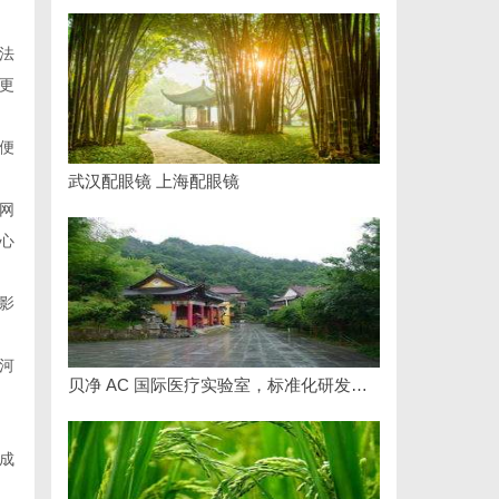
法
更
便
武汉配眼镜 上海配眼镜
网
心
影
河
贝净 AC 国际医疗实验室，标准化研发体系全解析
成