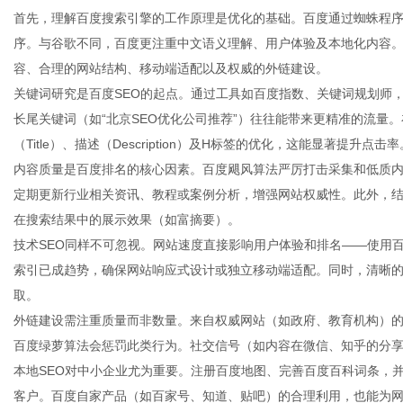
首先，理解百度搜索引擎的工作原理是优化的基础。百度通过蜘蛛程
序。与谷歌不同，百度更注重中文语义理解、用户体验及本地化内容
容、合理的网站结构、移动端适配以及权威的外链建设。
关键词研究是百度SEO的起点。通过工具如百度指数、关键词规划师
生
长尾关键词（如“北京SEO优化公司推荐”）往往能带来更精准的流量
（Title）、描述（Description）及H标签的优化，这能显著提升点击率
内容质量是百度排名的核心因素。百度飓风算法严厉打击采集和低质
定期更新行业相关资讯、教程或案例分析，增强网站权威性。此外，结构
在搜索结果中的展示效果（如富摘要）。
技术SEO同样不可忽视。网站速度直接影响用户体验和排名——使用
索引已成趋势，确保网站响应式设计或独立移动端适配。同时，清晰的
取。
活
外链建设需注重质量而非数量。来自权威网站（如政府、教育机构）
百度绿萝算法会惩罚此类行为。社交信号（如内容在微信、知乎的分
本地SEO对中小企业尤为重要。注册百度地图、完善百度百科词条，并
客户。百度自家产品（如百家号、知道、贴吧）的合理利用，也能为