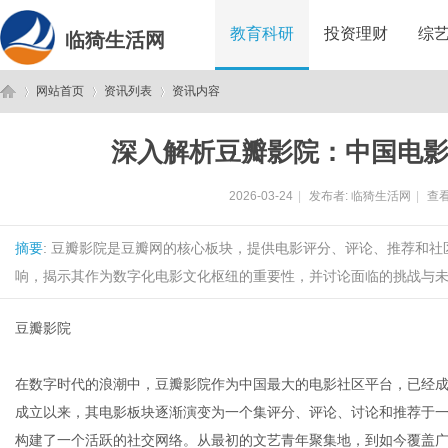
教育科研
投资理财
综
临猗生活网
网站首页
资讯列表
资讯内容
深入解析豆瓣影院：中国电
临
›
›
›
2026-03-24
|
发布者:
临猗生活网
|
查看
摘要
: 豆瓣影院是豆瓣网的核心板块，提供电影评分、评论、推荐和
响，揭示其作为数字化电影文化枢纽的重要性，并讨论面临的挑战与未来
豆瓣影院
猗
在数字时代的浪潮中，豆瓣影院作为中国最大的电影社区平台，已经成
成立以来，其电影板块逐渐演变为一个集评分、评论、讨论和推荐于
构建了一个活跃的社交网络。从最初的文艺青年聚集地，到如今覆盖