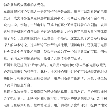
勃发展与观众需求的多元化。
豆瓣影院的核心功能之一是其独特的评分系统。用户可以对看过的电影
总分，成为许多观众选择影片的重要参考。与商业化的评分平台不同
众的口碑。例如，一部电影在豆瓣上的高分通常意味着它在剧情、表
生
这种评分机制不仅帮助用户过滤低质电影，还促进了电影质量的整体
除了评分，豆瓣影院的评论区也是一个亮点。这里汇集了来自各行各
深入的学术讨论。这些评论不仅帮助其他用户理解电影，还促进了电
社会等多个角度剖析电影，使得平台成为了一个知识共享的宝库。例
景、表演艺术和情感解读，吸引了无数读者参与互动。
豆瓣影院还提供了“片单”功能，允许用户创建和分享自己的电影收藏
户发现新电影的好帮手。此外，社区讨论组让影迷们可以就特定电影
映期间，相关讨论组往往会爆满，用户们激烈辩论剧情、角色，甚至
活
了简单的信息平台。
从用户体验来看，豆瓣影院的设计简洁易用，界面友好。用户可以通
合了电影资讯、上映时间和影院排期，方便用户规划观影活动。对于移
电影信息成为可能。推荐算法基于用户的观影历史和评分，提供个性