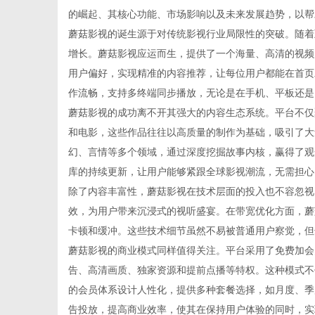
的崛起、其核心功能、市场影响以及未来发展趋势，以帮
蘑菇影视的诞生源于对传统影视行业局限性的突破。随着
增长。蘑菇影视应运而生，提供了一个海量、高清的视频
用户偏好，实现精准的内容推荐，让每位用户都能在首页
生
作流畅，支持多终端同步播放，无论是在手机、平板还是
蘑菇影视的成功离不开其强大的内容生态系统。平台不仅
和电影，这些作品往往以高质量的制作为基础，吸引了大
幻、言情等多个领域，通过深度挖掘故事内核，赢得了观
库的持续更新，让用户能够紧跟全球影视潮流，无需担心
除了内容丰富性，蘑菇影视在技术层面的投入也不容忽视
效，为用户带来沉浸式的视听盛宴。在带宽优化方面，蘑
卡顿和缓冲。这些技术细节虽然不易被普通用户察觉，但
活
蘑菇影视的商业模式同样值得关注。平台采用了免费加会
告、高清画质、独家资源和提前点播等特权。这种模式不
的会员体系设计人性化，提供多种套餐选择，如月度、季
告投放，提高商业效率，使其在保持用户体验的同时，实