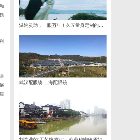
和
题
，
温婉灵动，一眼万年！久匠量身定制的眉眼唇，才是你整张脸的点睛之笔！淡颜系女生的气质加分项
利
，
带
武汉配眼镜 上海配眼镜
展
篇
制造业的“工艺护城河”：商业秘密律师如何守住车间里的“Know-how”