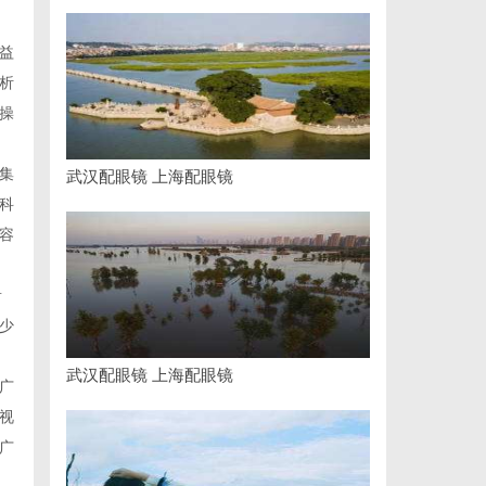
益
析
操
集
武汉配眼镜 上海配眼镜
科
容
音
少
武汉配眼镜 上海配眼镜
广
视
广