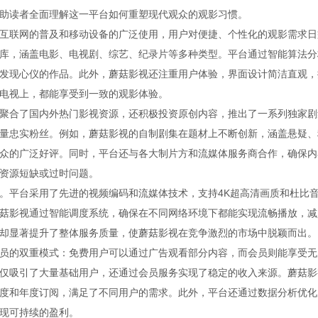
助读者全面理解这一平台如何重塑现代观众的观影习惯。
互联网的普及和移动设备的广泛使用，用户对便捷、个性化的观影需求日
库，涵盖电影、电视剧、综艺、纪录片等多种类型。平台通过智能算法分
发现心仪的作品。此外，蘑菇影视还注重用户体验，界面设计简洁直观，
电视上，都能享受到一致的观影体验。
聚合了国内外热门影视资源，还积极投资原创内容，推出了一系列独家剧
量忠实粉丝。例如，蘑菇影视的自制剧集在题材上不断创新，涵盖悬疑、
众的广泛好评。同时，平台还与各大制片方和流媒体服务商合作，确保内
资源短缺或过时问题。
。平台采用了先进的视频编码和流媒体技术，支持4K超高清画质和杜比
菇影视通过智能调度系统，确保在不同网络环境下都能实现流畅播放，减
却显著提升了整体服务质量，使蘑菇影视在竞争激烈的市场中脱颖而出。
员的双重模式：免费用户可以通过广告观看部分内容，而会员则能享受无
仅吸引了大量基础用户，还通过会员服务实现了稳定的收入来源。蘑菇影
度和年度订阅，满足了不同用户的需求。此外，平台还通过数据分析优化
现可持续的盈利。