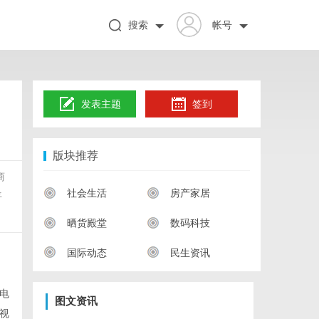
搜索
帐号
发表主题
签到
版块推荐
商
社会生活
房产家居
平
晒货殿堂
数码科技
国际动态
民生资讯
电
图文资讯
视