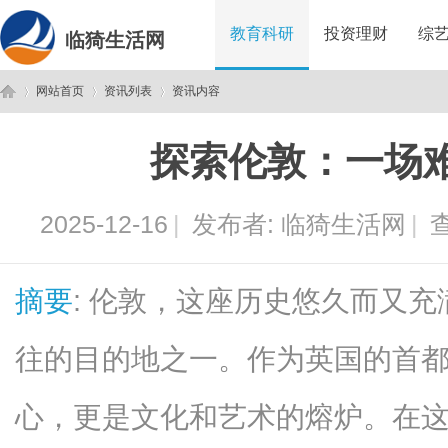
教育科研
投资理财
综
临猗生活网
网站首页
资讯列表
资讯内容
探索伦敦：一场
临
›
›
›
2025-12-16
|
发布者:
临猗生活网
|
查
摘要
: 伦敦，这座历史悠久而又
往的目的地之一。作为英国的首
猗
心，更是文化和艺术的熔炉。在