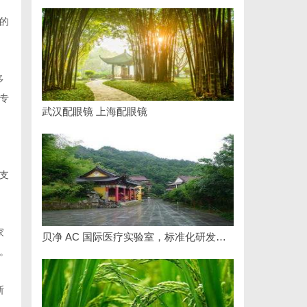
的
多
专
武汉配眼镜 上海配眼镜
、
支
家
贝净 AC 国际医疗实验室，标准化研发体系全解析
。
断