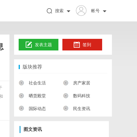
搜索
帐号
息
发表主题
签到
版块推荐
社会生活
房产家居
于
晒货殿堂
数码科技
和
国际动态
民生资讯
图文资讯