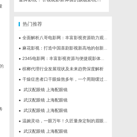
量
热门推荐
全面解析八哥电影网：丰富影视资源助力观影体验升级
●
麻花影视：打造中国喜剧影视新高地的创新典范
●
2345电影网：丰富影视资源与便捷观影体验的最佳选择
●
的
槟榔代理行业发展现状及未来趋势深度解析
●
干燥症患者口干眼燥熬多年，一个周期缓过来？老中医：一张辨证方对症，身体找回津液
●
武汉配眼镜 上海配眼镜
●
武汉配眼镜 上海配眼镜
●
务
武汉配眼镜 上海配眼镜
●
温婉灵动，一眼万年！久匠量身定制的眉眼唇，才是你整张脸的点睛之笔！淡颜系女生的气质加分项
●
武汉配眼镜 上海配眼镜
●