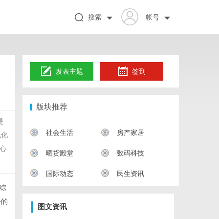
搜索
帐号
发表主题
签到
版块推荐
提
社会生活
房产家居
代化
心
晒货殿堂
数码科技
国际动态
民生资讯
综
公的
图文资讯