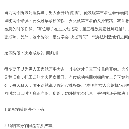
当前两个阶段处理得当，男人会开始“醒酒”。他发现第三者也会作会
里犯两个错误：要么过早放松警惕，要么被第三者的反扑套路。我常教
她急的时候你静。”有位妻子在丈夫动摇期，第三者故意发挑衅短信时
更成熟。另外，这个阶段一定要学会“挑拨离间”，想办法制造他们之间
第四阶段：决定成败的“回归期”
很多妻子以为男人回家就万事大吉，其实这才是真正较量的开始。这
是翻旧账，把回归的丈夫再次推开。有位成功挽回婚姻的女士分享她的经
会，每天聊天，做不到就说明你还没准备好。”聪明的女人会趁机“立
同时给自己时间真正疗伤。所以，婚外情能否结束，关键的还是取决
1.原配的策略是否正确。
2.婚姻本身的问题有多严重。