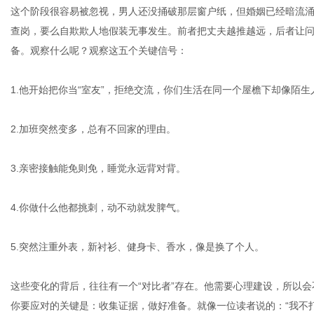
这个阶段很容易被忽视，男人还没捅破那层窗户纸，但婚姻已经暗流
查岗，要么自欺欺人地假装无事发生。前者把丈夫越推越远，后者让
备。观察什么呢？观察这五个关键信号：
网
1.他开始把你当“室友”，拒绝交流，你们生活在同一个屋檐下却像陌生
2.加班突然变多，总有不回家的理由。
3.亲密接触能免则免，睡觉永远背对背。
4.你做什么他都挑刺，动不动就发脾气。
5.突然注重外表，新衬衫、健身卡、香水，像是换了个人。
这些变化的背后，往往有一个“对比者”存在。他需要心理建设，所以会
你要应对的关键是：收集证据，做好准备。就像一位读者说的：“我不