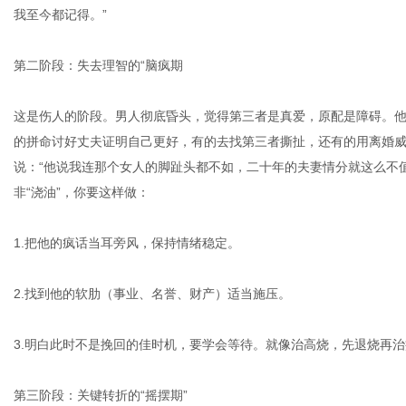
我至今都记得。”
第二阶段：失去理智的“脑疯期
这是伤人的阶段。男人彻底昏头，觉得第三者是真爱，原配是障碍。
的拼命讨好丈夫证明自己更好，有的去找第三者撕扯，还有的用离婚威
说：“他说我连那个女人的脚趾头都不如，二十年的夫妻情分就这么不值
非“浇油”，你要这样做：
1.把他的疯话当耳旁风，保持情绪稳定。
2.找到他的软肋（事业、名誉、财产）适当施压。
3.明白此时不是挽回的佳时机，要学会等待。就像治高烧，先退烧再
第三阶段：关键转折的“摇摆期”