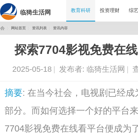
教育科研
投资理财
综
临猗生活网
网站首页
资讯列表
资讯内容
探索7704影视免费在
临
›
›
›
2025-05-18
|
发布者:
临猗生活网
|
查
摘要
: 在当今社会，电视剧已经
部分。而如何选择一个好的平台
猗
7704影视免费在线看平台便成