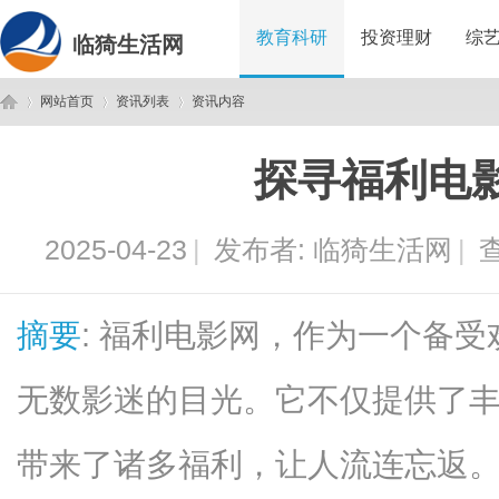
教育科研
投资理财
综
临猗生活网
网站首页
资讯列表
资讯内容
探寻福利电
临
›
›
›
2025-04-23
|
发布者:
临猗生活网
|
查
摘要
: 福利电影网，作为一个备
无数影迷的目光。它不仅提供了
猗
带来了诸多福利，让人流连忘返