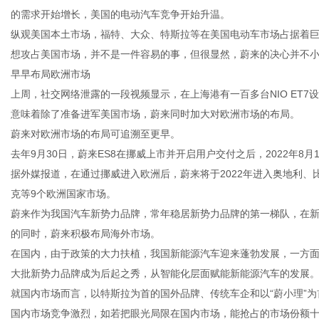
的需求开始增长，美国的电动汽车竞争开始升温。
纵观美国本土市场，福特、大众、特斯拉等在美国电动车市场占据着
想攻占美国市场，并不是一件容易的事，但很显然，蔚来的决心并不
早早布局欧洲市场
上周，社交网络泄露的一段视频显示，在上海港有一百多台NIO ET
意味着除了准备进军美国市场，蔚来同时加大对欧洲市场的布局。
蔚来对欧洲市场的布局可追溯至更早。
去年9月30日，蔚来ES8在挪威上市并开启用户交付之后，2022年8
据外媒报道，在通过挪威进入欧洲后，蔚来将于2022年进入奥地利
克等9个欧洲国家市场。
蔚来作为我国汽车新势力品牌，常年稳居新势力品牌的第一梯队，在
的同时，蔚来积极布局海外市场。
在国内，由于政策的大力扶植，我国新能源汽车迎来蓬勃发展，一方
大批新势力品牌成为后起之秀，从智能化层面赋能新能源汽车的发展
就国内市场而言，以特斯拉为首的国外品牌、传统车企和以“蔚小理”
国内市场竞争激烈，如若把眼光局限在国内市场，能抢占的市场份额