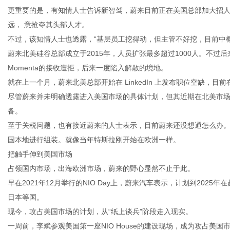
更重要的是，有知情人士告诉新智驾，蔚来目前正在美国总部加大招人力
远， 意抢夺其头部人才。
不过，该知情人士也透露，“基层员工挖得动，但主管不好挖，目前中
蔚来北美硅谷总部成立于2015年，人员扩张最多超过1000人。不过
生
Momenta的接收遭拒，后来一度陷入解散的境地。
就在上一个月，蔚来北美总部开始在 LinkedIn 上发布职位空缺，目
尽管蔚来并未明确透露进入美国市场的具体计划，但其近期在北美市
备。
至于关税问题，也有接近蔚来的人士表示，目前蔚来还没想通怎么办
国本地进行组装。就像当年特斯拉刚开始在欧洲一样。
把触手伸到美国市场
占领国内市场，出海欧洲市场，蔚来的野心显然不止于此。
活
早在2021年12月举行的NIO Day上，蔚来汽车表示，计划到202
日本等国。
现今，攻占美国市场的计划，从“纸上谈兵”阶段走入现实。
一周前，李斌参观美国第一座NIO House的建设现场，成为攻占美国