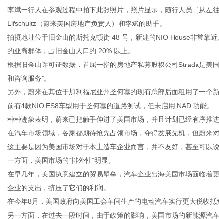
李斌一行人在参观过程中拍下此张照片，照片显示，随行人员（从左往右
Lifschultz（蔚来美国房地产负责人）和李斌的助手。
拍摄地址位于旧金山的斯托克顿街 48 号，新建的NIO House非常靠近
网
的亚裔群体，占旧金山人口的 20% 以上。
根据旧金山许可证数据，首屈一指的房地产私募股权公司Strada是美国N
和咨询服务”。
另外，蔚来在其位于加利福尼亚州圣何塞的现有总部后面租用了一个新区
前有4款NIO ES8车型用于圣何塞的道路测试，但未启用 NAD 功能。
种种迹象表明，蔚来已把触手伸进了美国市场，并且计划已经有序推
在汽车市场领域，各家都期待抢先占领市场，夺得发展先机，但蔚来
这主要是因为美国市场对于本土造车企业而言，并不友好，甚至可以
一方面，美国市场的“排外性”明显。
在早几年，美国执意建立的贸易壁垒，汽车企业出海美国市场面临着
企业的支出，挤压了它们的利润。
在今年8月，美国政府向美国工会车间生产的电动汽车实行更大税收抵
另一方面，在过去一段时间，由于政策的影响，美国市场的新能源汽