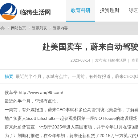
教育科研
投资理财
综
临猗生活网
网站首页
资讯列表
资讯内容
赴美国卖车，蔚来自动驾
临
›
›
›
2023-08-14
|
发布者:
临猗生活网
|
查看
摘要
: 最近的半个月，李斌有点忙。一周前，有外媒报道，蔚来CEO李
候车亭
http://www.anq99.com/
最近的半个月，李斌有点忙。
一周前，有外媒报道，蔚来CEO李斌和多位高管到访北美总部，了解
猗
地产负责人Scott Lifschultz一起参观美国第一座NIO House的建设现
蔚来此前曾官宣，计划于2025年进入美国市场，并于今年11月在该
为了计划顺利推进，在今年年初，蔚来还新租赁了20.15万平方英尺的