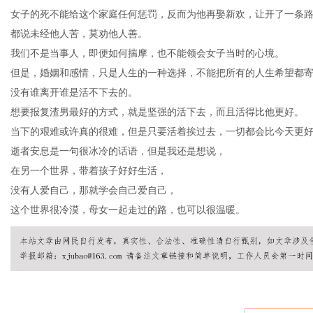
女子的死不能给这个家庭任何惩罚，反而为他再娶新欢，让开了一条
都说未经他人苦，莫劝他人善。
我们不是当事人，即便如何揣摩，也不能领会女子当时的心境。
但是，婚姻和感情，只是人生的一种选择，不能把所有的人生希望都
没有谁离开谁是活不下去的。
想要报复渣男最好的方式，就是坚强的活下去，而且活得比他更好。
当下的艰难或许真的很难，但是只要活着挨过去，一切都会比今天更
逝者安息是一句很冰冷的话语，但是我还是想说，
在另一个世界，带着孩子好好生活，
没有人爱自己，那就学会自己爱自己，
这个世界很冷漠，母女一起走过的路，也可以很温暖。